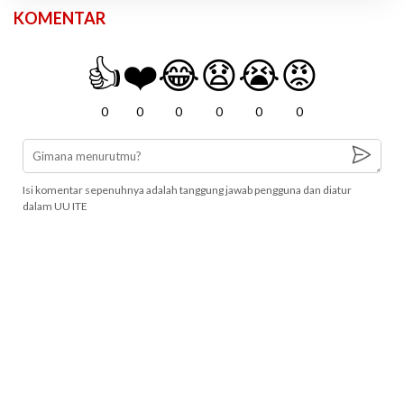
KOMENTAR
👍
❤️
😂
😧
😭
😡
0
0
0
0
0
0
Isi komentar sepenuhnya adalah tanggung jawab pengguna dan diatur
dalam UU ITE