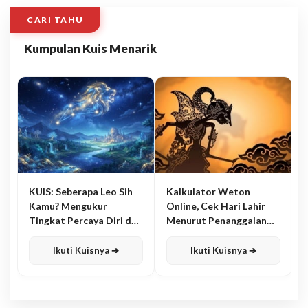
CARI TAHU
Kumpulan Kuis Menarik
KUIS: Seberapa Leo Sih
Kalkulator Weton
Kamu? Mengukur
Online, Cek Hari Lahir
Tingkat Percaya Diri dan
Menurut Penanggalan
Karisma
Jawa
Ikuti Kuisnya ➔
Ikuti Kuisnya ➔