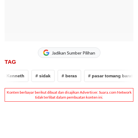
Jadikan Sumber Pilihan
TAG
o Kenneth
# sidak
# beras
# pasar tomang barat