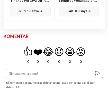
Tingkat Percaya Diri dan
Menurut Penanggalan
Karisma
Jawa
Ikuti Kuisnya ➔
Ikuti Kuisnya ➔
KOMENTAR
👍
❤️
😂
😧
😭
😡
0
0
0
0
0
0
Isi komentar sepenuhnya adalah tanggung jawab pengguna dan diatur
dalam UU ITE