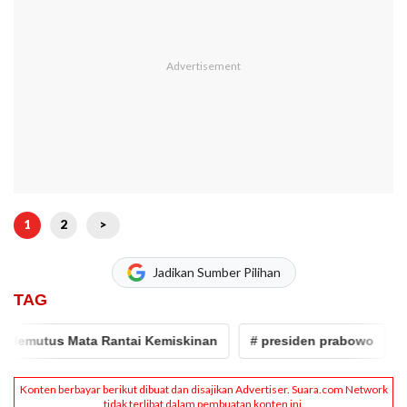
1
2
>
Jadikan Sumber Pilihan
TAG
mutus Mata Rantai Kemiskinan
# presiden prabowo
# pr