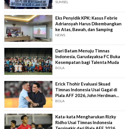
SUMSEL
Eks Penyidik KPK: Kasus Febrie
Adriansyah Harus Dikembangkan
ke Atas, Bawah, dan Samping
NEWS
Dari Batam Menuju Timnas
Indonesia, Garudayaksa FC Buka
Kesempatan bagi Talenta Muda
BOLA
Erick Thohir Evaluasi Skuad
Timnas Indonesia Usai Gagal di
Piala AFF 2026, John Herdman
Out?
BOLA
Kata-kata Mengharukan Rizky
Ridho Usai Timnas Indonesia
Tersingkir dari Piala AFF 2026