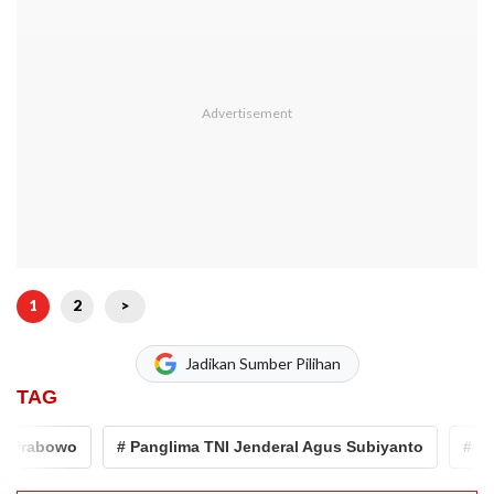
1
2
>
Jadikan Sumber Pilihan
TAG
abowo
# Panglima TNI Jenderal Agus Subiyanto
# Pengam