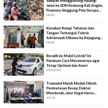
Sampah Menggunung Halangi
Jalan ke SDN Kedaung Kali Angke,
Pramono Singgung Pola Serupa
Kramat Jati
NEWS
Kenakan Rompi Tahanan dan
Tangan Terborgol, Febrie
Adriansyah Dibawa ke Kejagung
untuk Diperiksa
NEWS
Beralih ke Mobil Listrik? Ini
Panduan Cara Merawatnya agar
Tetap Optimal dan Awet
OTOMOTIF
Tramadol Masih Mudah Dibeli,
Pembatasan Resep Dokter
Mendesak, Jalur Ilegal Harus
Distop
JOGJA