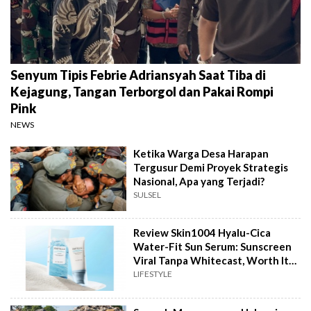
Senyum Tipis Febrie Adriansyah Saat Tiba di
Kejagung, Tangan Terborgol dan Pakai Rompi
Pink
NEWS
Ketika Warga Desa Harapan
Tergusur Demi Proyek Strategis
Nasional, Apa yang Terjadi?
SULSEL
Review Skin1004 Hyalu-Cica
Water-Fit Sun Serum: Sunscreen
Viral Tanpa Whitecast, Worth It
to Buy?
LIFESTYLE