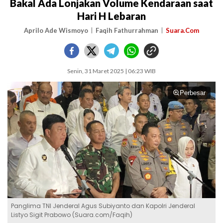
Bakal Ada Lonjakan Volume Kendaraan saat
Hari H Lebaran
Aprilo Ade Wismoyo
Faqih Fathurrahman
Suara.Com
Senin, 31 Maret 2025 | 06:23 WIB
Perbesar
Panglima TNI Jenderal Agus Subiyanto dan Kapolri Jenderal
Listyo Sigit Prabowo (Suara.com/Faqih)