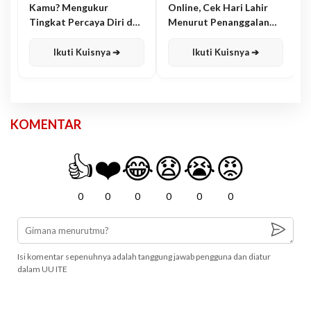
Kamu? Mengukur
Online, Cek Hari Lahir
Tingkat Percaya Diri dan
Menurut Penanggalan
Karisma
Jawa
Ikuti Kuisnya ➔
Ikuti Kuisnya ➔
KOMENTAR
👍
❤️
😂
😧
😭
😡
0
0
0
0
0
0
Isi komentar sepenuhnya adalah tanggung jawab pengguna dan diatur
dalam UU ITE