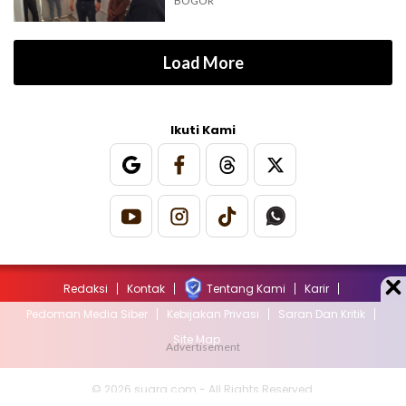
BOGOR
Load More
Ikuti Kami
Redaksi
Kontak
Tentang Kami
Karir
Pedoman Media Siber
Kebijakan Privasi
Saran Dan Kritik
Site Map
© 2026 suara.com - All Rights Reserved.