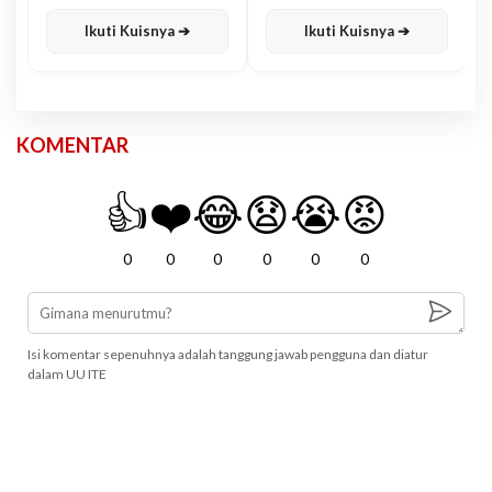
Karisma
Jawa
Ikuti Kuisnya ➔
Ikuti Kuisnya ➔
KOMENTAR
👍
❤️
😂
😧
😭
😡
0
0
0
0
0
0
Isi komentar sepenuhnya adalah tanggung jawab pengguna dan diatur
dalam UU ITE