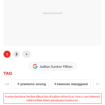
1
2
>
Jadikan Sumber Pilihan
TAG
ran
# pramono anung
# tawuran manggarai
# mangg