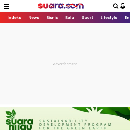
Indeks
News
Bisnis
Bola
Sport
Lifestyle
En