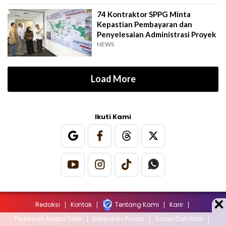
74 Kontraktor SPPG Minta
Kepastian Pembayaran dan
Penyelesaian Administrasi Proyek
NEWS
Load More
Ikuti Kami
Redaksi
Kontak
Tentang Kami
Karir
Pedoman Media Siber
Kebijakan Privasi
Saran Dan Kritik