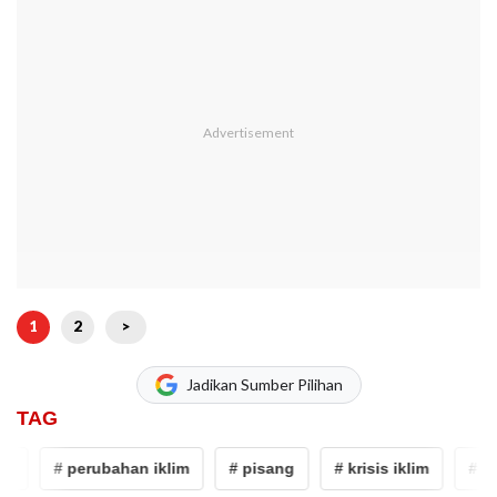
1
2
>
Jadikan Sumber Pilihan
TAG
# perubahan iklim
# pisang
# krisis iklim
# per