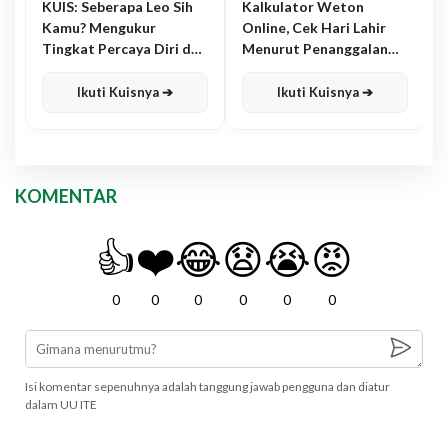
KUIS: Seberapa Leo Sih
Kalkulator Weton
Kamu? Mengukur
Online, Cek Hari Lahir
Tingkat Percaya Diri dan
Menurut Penanggalan
Karisma
Jawa
Ikuti Kuisnya ➔
Ikuti Kuisnya ➔
KOMENTAR
👍
❤️
😂
😧
😭
😡
0
0
0
0
0
0
Isi komentar sepenuhnya adalah tanggung jawab pengguna dan diatur
dalam UU ITE