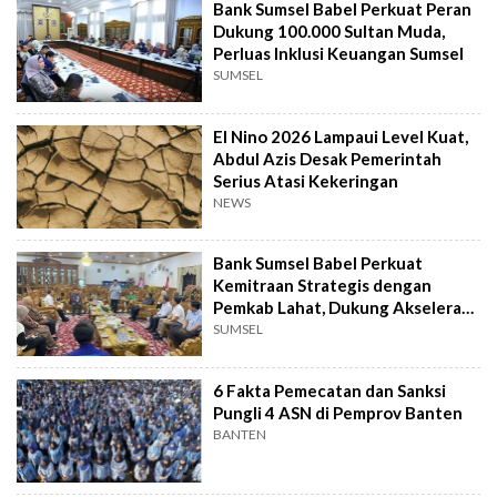
Bank Sumsel Babel Perkuat Peran
Dukung 100.000 Sultan Muda,
Perluas Inklusi Keuangan Sumsel
SUMSEL
El Nino 2026 Lampaui Level Kuat,
Abdul Azis Desak Pemerintah
Serius Atasi Kekeringan
NEWS
Bank Sumsel Babel Perkuat
Kemitraan Strategis dengan
Pemkab Lahat, Dukung Akselerasi
Ekonomi Daerah
SUMSEL
6 Fakta Pemecatan dan Sanksi
Pungli 4 ASN di Pemprov Banten
BANTEN