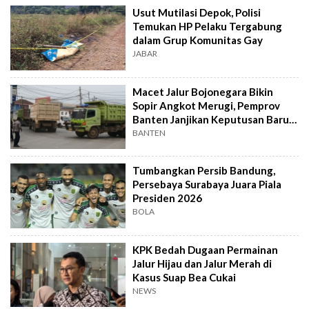
Usut Mutilasi Depok, Polisi
Temukan HP Pelaku Tergabung
dalam Grup Komunitas Gay
JABAR
Macet Jalur Bojonegara Bikin
Sopir Angkot Merugi, Pemprov
Banten Janjikan Keputusan Baru 4
Hari Lagi
BANTEN
Tumbangkan Persib Bandung,
Persebaya Surabaya Juara Piala
Presiden 2026
BOLA
KPK Bedah Dugaan Permainan
Jalur Hijau dan Jalur Merah di
Kasus Suap Bea Cukai
NEWS