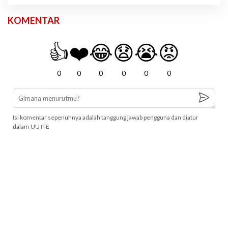
KOMENTAR
👍
❤️
😂
😧
😭
😡
0
0
0
0
0
0
Isi komentar sepenuhnya adalah tanggung jawab pengguna dan diatur
dalam UU ITE