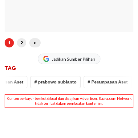
1
2
>
Jadikan Sumber Pilihan
TAG
san Aset
# prabowo subianto
# Perampasan Aset
#