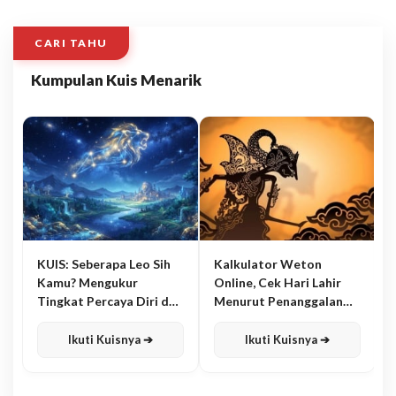
CARI TAHU
Kumpulan Kuis Menarik
KUIS: Seberapa Leo Sih
Kalkulator Weton
Kamu? Mengukur
Online, Cek Hari Lahir
Tingkat Percaya Diri dan
Menurut Penanggalan
Karisma
Jawa
Ikuti Kuisnya ➔
Ikuti Kuisnya ➔