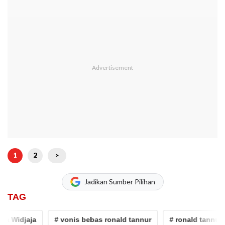
1
2
>
Jadikan Sumber Pilihan
TAG
Widjaja
# vonis bebas ronald tannur
# ronald tannur