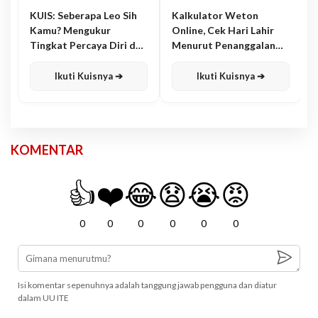
KUIS: Seberapa Leo Sih
Kalkulator Weton
Kamu? Mengukur
Online, Cek Hari Lahir
Tingkat Percaya Diri dan
Menurut Penanggalan
Karisma
Jawa
Ikuti Kuisnya ➔
Ikuti Kuisnya ➔
KOMENTAR
👍
❤️
😂
😧
😭
😡
0
0
0
0
0
0
Isi komentar sepenuhnya adalah tanggung jawab pengguna dan diatur
dalam UU ITE