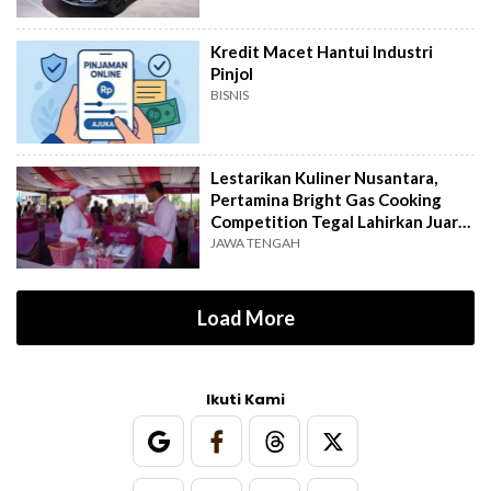
Kredit Macet Hantui Industri
Pinjol
BISNIS
Lestarikan Kuliner Nusantara,
Pertamina Bright Gas Cooking
Competition Tegal Lahirkan Juara
Baru
JAWA TENGAH
Load More
Ikuti Kami