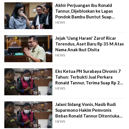
Akhir Perjuangan Ibu Ronald
Tannur, Dijebloskan ke Lapas
Pondok Bambu Buntut Suap
Hakim
NEWS
Jejak 'Uang Haram' Zarof Ricar
Terendus, Aset Baru Rp 35 M Atas
Nama Anak Ikut Disita
NEWS
Eks Ketua PN Surabaya Divonis 7
Tahun: Terbukti Jual Perkara
Ronald Tannur, Terima Suap Rp 21
Miliar
NEWS
Jalani Sidang Vonis, Nasib Rudi
Suparmono Hakim Pemvonis
Bebas Ronald Tannur Ditentukan
Hari Ini
NEWS