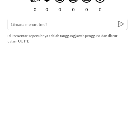
0
0
0
0
0
0
Isi komentar sepenuhnya adalah tanggung jawab pengguna dan diatur
dalam UU ITE