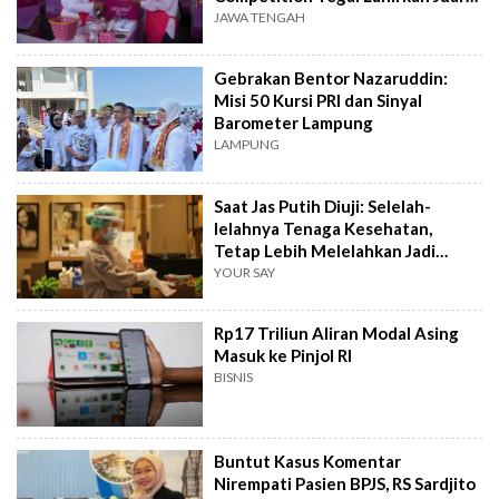
Baru
JAWA TENGAH
Gebrakan Bentor Nazaruddin:
Misi 50 Kursi PRI dan Sinyal
Barometer Lampung
LAMPUNG
Saat Jas Putih Diuji: Selelah-
lelahnya Tenaga Kesehatan,
Tetap Lebih Melelahkan Jadi
Pasien
YOUR SAY
Rp17 Triliun Aliran Modal Asing
Masuk ke Pinjol RI
BISNIS
Buntut Kasus Komentar
Nirempati Pasien BPJS, RS Sardjito