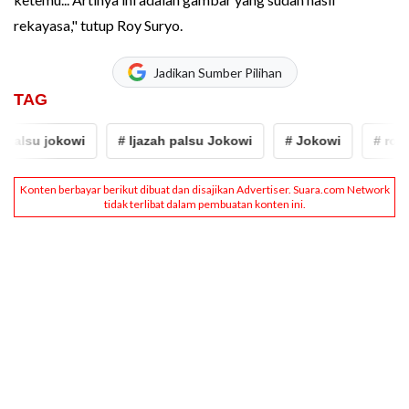
rekayasa," tutup Roy Suryo.
Jadikan Sumber Pilihan
TAG
lsu jokowi
# Ijazah palsu Jokowi
# Jokowi
# roy sur