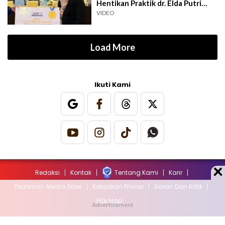
Hentikan Praktik dr. Elda Putri
Rahard
VIDEO
Load More
Ikuti Kami
Redaksi
Kontak
Tentang Kami
Karir
Pedoman Media Siber
Kebijakan Privasi
Saran Dan Kritik
Site Map