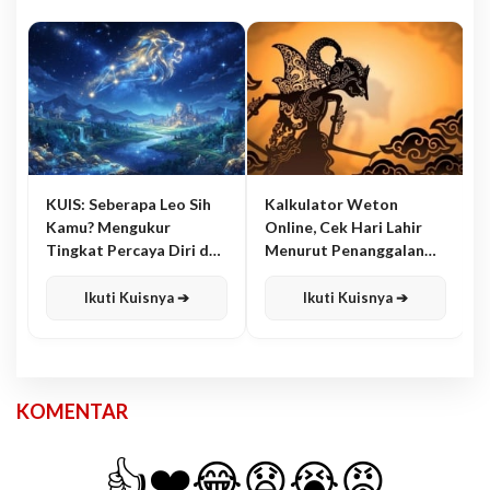
KUIS: Seberapa Leo Sih
Kalkulator Weton
Kamu? Mengukur
Online, Cek Hari Lahir
Tingkat Percaya Diri dan
Menurut Penanggalan
Karisma
Jawa
Ikuti Kuisnya ➔
Ikuti Kuisnya ➔
KOMENTAR
👍
❤️
😂
😧
😭
😡