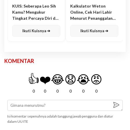
KUIS: Seberapa Leo Sih
Kalkulator Weton
Kamu? Mengukur
Online, Cek Hari Lahir
Tingkat Percaya Diri dan
Menurut Penanggalan
Karisma
Jawa
Ikuti Kuisnya ➔
Ikuti Kuisnya ➔
KOMENTAR
👍
❤️
😂
😧
😭
😡
0
0
0
0
0
0
Isi komentar sepenuhnya adalah tanggung jawab pengguna dan diatur
dalam UU ITE