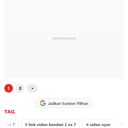
1
2
>
Jadikan Sumber Pilihan
TAG
vs 7
# link video kendari 1 vs 7
# video syur
# kendar