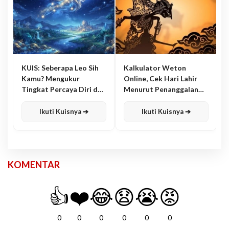
KUIS: Seberapa Leo Sih
Kalkulator Weton
Kamu? Mengukur
Online, Cek Hari Lahir
Tingkat Percaya Diri dan
Menurut Penanggalan
Karisma
Jawa
Ikuti Kuisnya ➔
Ikuti Kuisnya ➔
KOMENTAR
👍
❤️
😂
😧
😭
😡
0
0
0
0
0
0