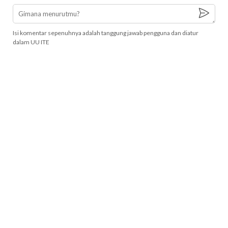
Isi komentar sepenuhnya adalah tanggung jawab pengguna dan diatur
dalam UU ITE