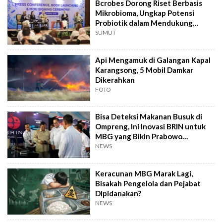
Bcrobes Dorong Riset Berbasis
Mikrobioma, Ungkap Potensi
Probiotik dalam Mendukung
Terapi Jerawat
SUMUT
Api Mengamuk di Galangan Kapal
Karangsong, 5 Mobil Damkar
Dikerahkan
FOTO
Bisa Deteksi Makanan Busuk di
Ompreng, Ini Inovasi BRIN untuk
MBG yang Bikin Prabowo
Kepincut
NEWS
Keracunan MBG Marak Lagi,
Bisakah Pengelola dan Pejabat
Dipidanakan?
NEWS