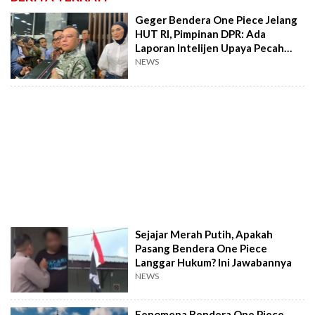
Geger Bendera One Piece Jelang
HUT RI, Pimpinan DPR: Ada
Laporan Intelijen Upaya Pecah
Belah Bangsa!
NEWS
Sejajar Merah Putih, Apakah
Pasang Bendera One Piece
Langgar Hukum? Ini Jawabannya
NEWS
Fenomena Bendera One Piece