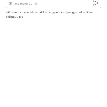
Isi komentar sepenuhnya adalah tanggung jawab pengguna dan diatur
dalam UU ITE