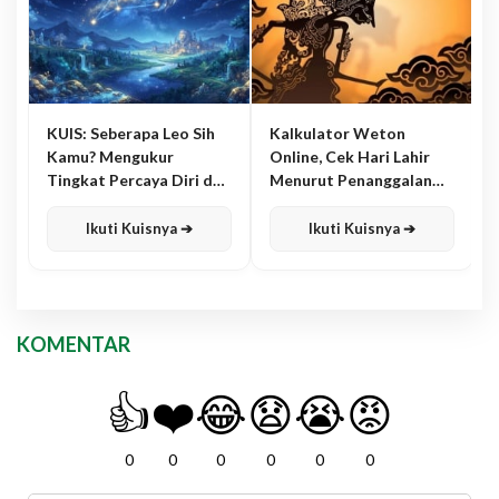
KUIS: Seberapa Leo Sih
Kalkulator Weton
Kamu? Mengukur
Online, Cek Hari Lahir
Tingkat Percaya Diri dan
Menurut Penanggalan
Karisma
Jawa
Ikuti Kuisnya ➔
Ikuti Kuisnya ➔
KOMENTAR
👍
❤️
😂
😧
😭
😡
0
0
0
0
0
0