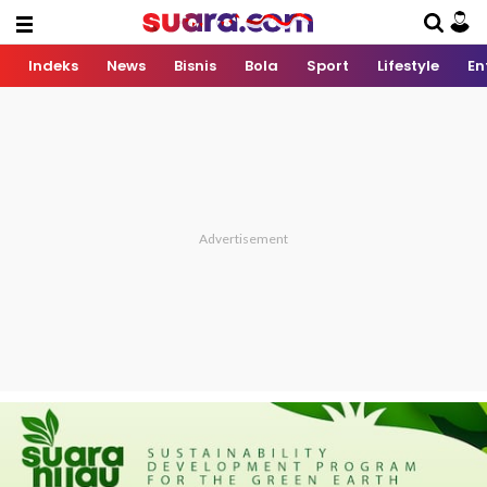
Indeks
News
Bisnis
Bola
Sport
Lifestyle
En