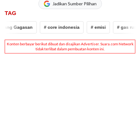
Jadikan Sumber Pilihan
TAG
ang Gagasan
# core indonesia
# emisi
# gas rumah