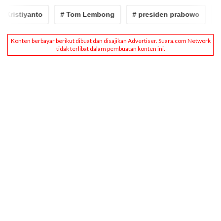
iyanto
# Tom Lembong
# presiden prabowo
# mahf