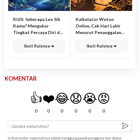
KUIS: Seberapa Leo Sih
Kalkulator Weton
Kamu? Mengukur
Online, Cek Hari Lahir
Tingkat Percaya Diri dan
Menurut Penanggalan
Karisma
Jawa
Ikuti Kuisnya ➔
Ikuti Kuisnya ➔
KOMENTAR
👍
❤️
😂
😧
😭
😡
0
0
0
0
0
0
Isi komentar sepenuhnya adalah tanggung jawab pengguna dan diatur