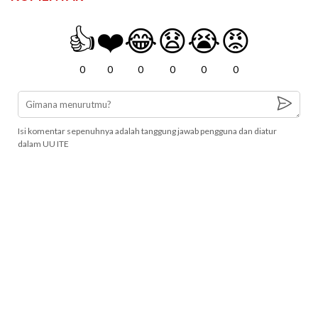
👍
❤️
😂
😧
😭
😡
0
0
0
0
0
0
Isi komentar sepenuhnya adalah tanggung jawab pengguna dan diatur
dalam UU ITE