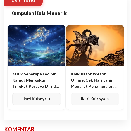
CARI TAHU
Kumpulan Kuis Menarik
KUIS: Seberapa Leo Sih
Kalkulator Weton
Kamu? Mengukur
Online, Cek Hari Lahir
Tingkat Percaya Diri dan
Menurut Penanggalan
Karisma
Jawa
Ikuti Kuisnya ➔
Ikuti Kuisnya ➔
KOMENTAR