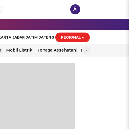
KARTA
JABAR
JATIM
JATENG
REGIONAL
›
n
Mobil Listrik
Tenaga Kesehatan
Perang As-Iran
Ekon