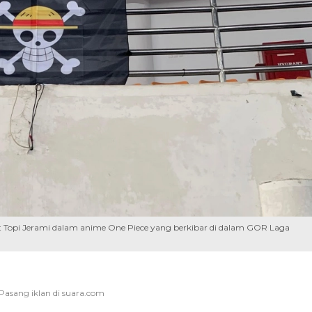
aut Topi Jerami dalam anime One Piece yang berkibar di dalam GOR Laga