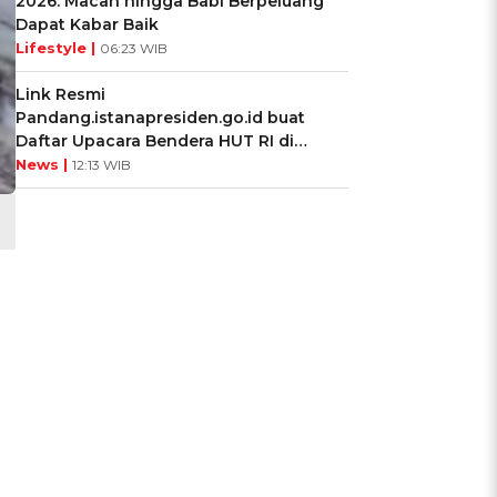
2026: Macan hingga Babi Berpeluang
Dapat Kabar Baik
Lifestyle |
06:23 WIB
Link Resmi
Pandang.istanapresiden.go.id buat
Daftar Upacara Bendera HUT RI di
Istana Negara
News |
12:13 WIB
a