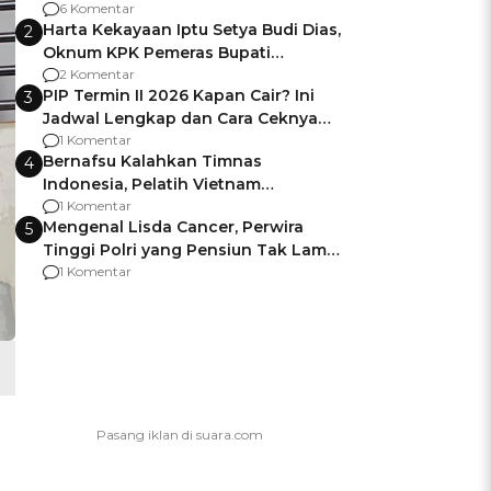
Gagalnya Negara Jamin Keamanan
6 Komentar
Harta Kekayaan Iptu Setya Budi Dias,
2
Oknum KPK Pemeras Bupati
Pemalang
2 Komentar
PIP Termin II 2026 Kapan Cair? Ini
3
Jadwal Lengkap dan Cara Ceknya
agar Dana Tidak Hangus!
1 Komentar
Bernafsu Kalahkan Timnas
4
Indonesia, Pelatih Vietnam
Berencana Pakai Jimat di Pakansari
1 Komentar
Mengenal Lisda Cancer, Perwira
5
Tinggi Polri yang Pensiun Tak Lama
Usai Jadi Brigjen
1 Komentar