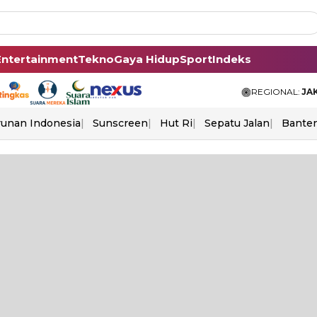
Entertainment
Tekno
Gaya Hidup
Sport
Indeks
REGIONAL:
JA
unan Indonesia
Sunscreen
Hut Ri
Sepatu Jalan
Bante