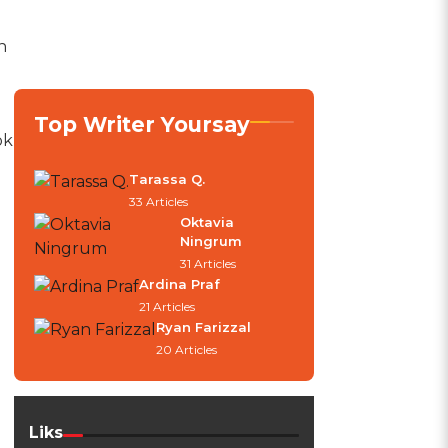
n
Top Writer Yoursay
ok
Tarassa Q.
33 Articles
Oktavia
Ningrum
31 Articles
Ardina Praf
21 Articles
Ryan Farizzal
20 Articles
Liks