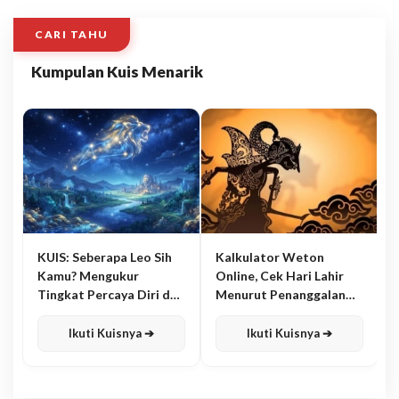
CARI TAHU
Kumpulan Kuis Menarik
KUIS: Seberapa Leo Sih
Kalkulator Weton
Kamu? Mengukur
Online, Cek Hari Lahir
Tingkat Percaya Diri dan
Menurut Penanggalan
Karisma
Jawa
Ikuti Kuisnya ➔
Ikuti Kuisnya ➔