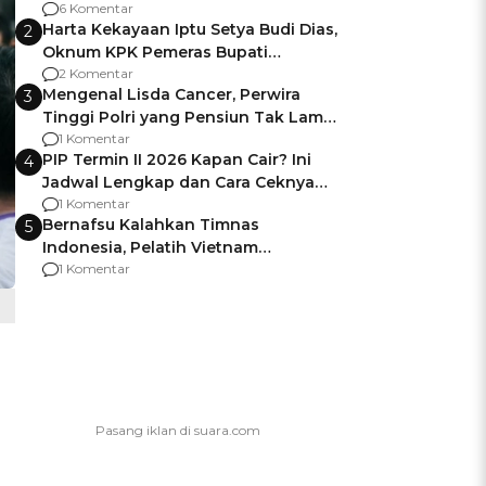
Gagalnya Negara Jamin Keamanan
6 Komentar
Harta Kekayaan Iptu Setya Budi Dias,
2
Oknum KPK Pemeras Bupati
Pemalang
2 Komentar
Mengenal Lisda Cancer, Perwira
3
Tinggi Polri yang Pensiun Tak Lama
Usai Jadi Brigjen
1 Komentar
PIP Termin II 2026 Kapan Cair? Ini
4
Jadwal Lengkap dan Cara Ceknya
agar Dana Tidak Hangus!
1 Komentar
Bernafsu Kalahkan Timnas
5
Indonesia, Pelatih Vietnam
Berencana Pakai Jimat di Pakansari
1 Komentar