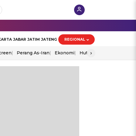
KARTA
JABAR
JATIM
JATENG
REGIONAL
›
creen
Perang As-Iran
Ekonomi
Hut Ri