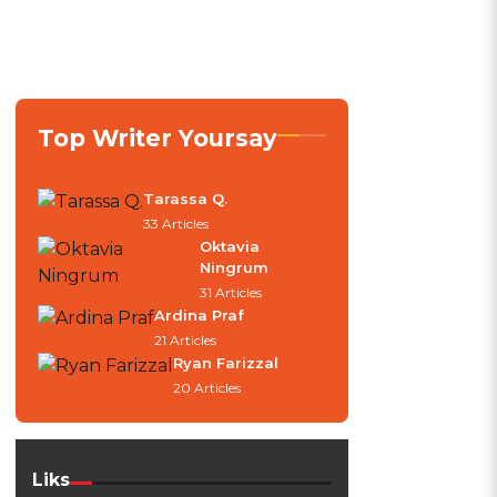
Top Writer Yoursay
Tarassa Q.
33 Articles
Oktavia
Ningrum
31 Articles
Ardina Praf
21 Articles
Ryan Farizzal
20 Articles
Liks