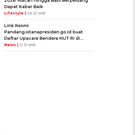
2026: Macan hingga Babi Berpeluang
Dapat Kabar Baik
Lifestyle |
06:23 WIB
Link Resmi
Pandang.istanapresiden.go.id buat
Daftar Upacara Bendera HUT RI di
Istana Negara
News |
12:13 WIB