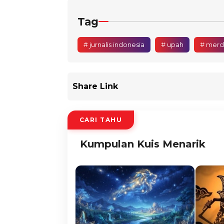
Tag
# jurnalis indonesia
# upah
# mer
Share Link
CARI TAHU
Kumpulan Kuis Menarik