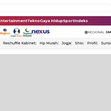
Entertainment
Tekno
Gaya Hidup
Sport
Indeks
REGIONAL:
JA
Reshuffle Kabinet
Hp Murah
Jogja
Shio
Profil
Suns