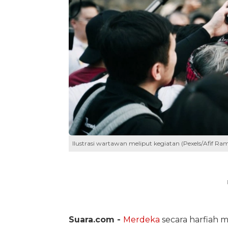
Ilustrasi wartawan meliput kegiatan (Pexels/Afif 
Suara.com -
Merdeka
secara harfiah 