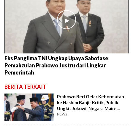
►
Eks Panglima TNI Ungkap Upaya Sabotase
Pemakzulan Prabowo Justru dari Lingkar
Pemerintah
BERITA TERKAIT
Prabowo Beri Gelar Kehormatan
ke Hashim Banjir Kritik, Publik
Ungkit Jokowi: Negara Main-
mainan!
NEWS