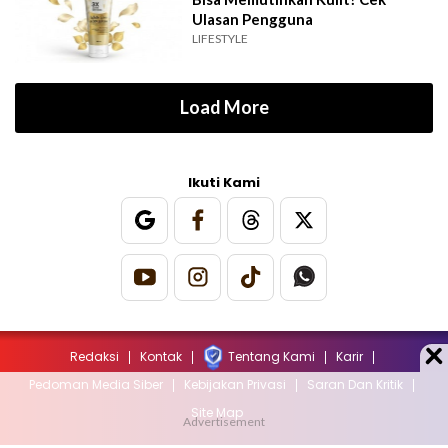
Ulasan Pengguna
LIFESTYLE
Load More
Ikuti Kami
Redaksi
Kontak
Tentang Kami
Karir
Pedoman Media Siber
Kebijakan Privasi
Saran Dan Kritik
Site Map