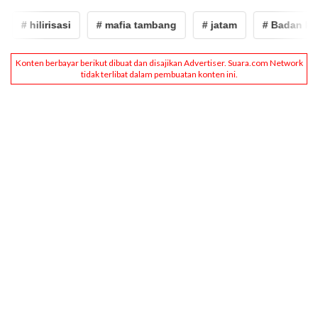
# hilirisasi
# mafia tambang
# jatam
# Badan Indust