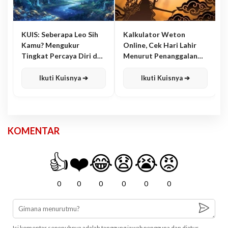
KUIS: Seberapa Leo Sih
Kalkulator Weton
Kamu? Mengukur
Online, Cek Hari Lahir
Tingkat Percaya Diri dan
Menurut Penanggalan
Karisma
Jawa
Ikuti Kuisnya ➔
Ikuti Kuisnya ➔
KOMENTAR
👍
❤️
😂
😧
😭
😡
0
0
0
0
0
0
Isi komentar sepenuhnya adalah tanggung jawab pengguna dan diatur