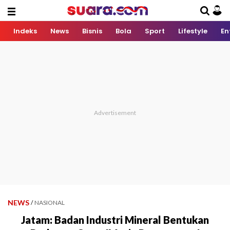
Indeks
News
Bisnis
Bola
Sport
Lifestyle
En
NEWS
/
NASIONAL
Jatam: Badan Industri Mineral Bentukan