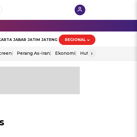
KARTA
JABAR
JATIM
JATENG
REGIONAL
›
creen
Perang As-Iran
Ekonomi
Hut Ri
s