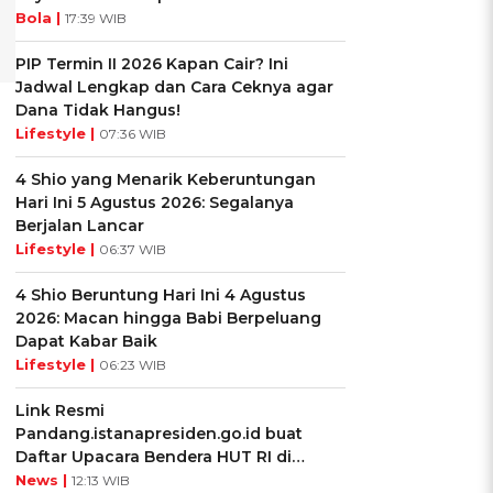
Bola |
17:39 WIB
PIP Termin II 2026 Kapan Cair? Ini
Jadwal Lengkap dan Cara Ceknya agar
Dana Tidak Hangus!
Lifestyle |
07:36 WIB
4 Shio yang Menarik Keberuntungan
Hari Ini 5 Agustus 2026: Segalanya
Berjalan Lancar
Lifestyle |
06:37 WIB
4 Shio Beruntung Hari Ini 4 Agustus
2026: Macan hingga Babi Berpeluang
Dapat Kabar Baik
Lifestyle |
06:23 WIB
Link Resmi
Pandang.istanapresiden.go.id buat
Daftar Upacara Bendera HUT RI di
Istana Negara
News |
12:13 WIB