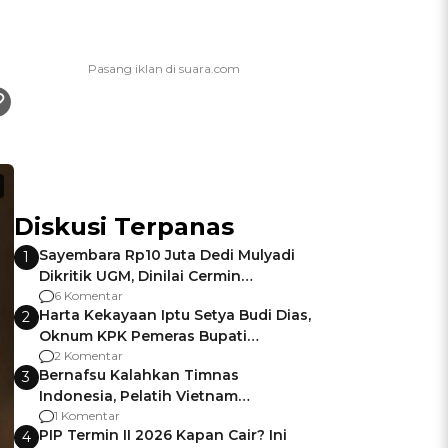
Diskusi Terpanas
Sayembara Rp10 Juta Dedi Mulyadi
1
Dikritik UGM, Dinilai Cermin
Gagalnya Negara Jamin Keamanan
6 Komentar
Harta Kekayaan Iptu Setya Budi Dias,
2
Oknum KPK Pemeras Bupati
Pemalang
2 Komentar
Bernafsu Kalahkan Timnas
3
Indonesia, Pelatih Vietnam
Berencana Pakai Jimat di Pakansari
1 Komentar
PIP Termin II 2026 Kapan Cair? Ini
4