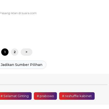
1
2
>
Jadikan Sumber Pilihan
# Selamat Ginting
# prabowo
# reshuffle kabinet