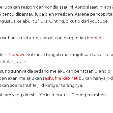
erupakan respon dari kondisi saat ini. Kondisi saat ini apa
ini tentu dipantau juga oleh Presiden. Karena pencopota
Agustus kelabu itu,” urai Ginting, dikutip dari youtube
usuhan tersebut bukan alasan pergantian
Menko
den
Prabowo
Subianto tengah menunjukkan teka – teki
erkelanjutan.
i, sesungguhnya dia sedang melakukan penataan ulang di
siden akan melakukan
reshuffle kabinet
bukan hanya jilid
an ada reshuffle jilid ketiga,” terangnya.
lkam yang direshuffle ini menurut Ginting memberi