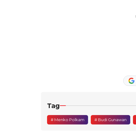
Tag
# Menko Polkam
# Budi Gunawan