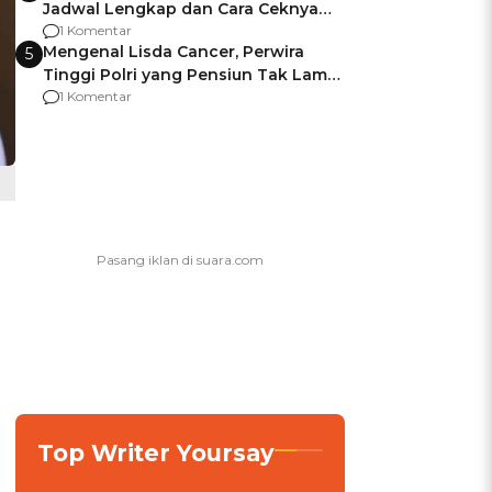
Jadwal Lengkap dan Cara Ceknya
agar Dana Tidak Hangus!
1 Komentar
Mengenal Lisda Cancer, Perwira
5
Tinggi Polri yang Pensiun Tak Lama
Usai Jadi Brigjen
1 Komentar
Top Writer Yoursay