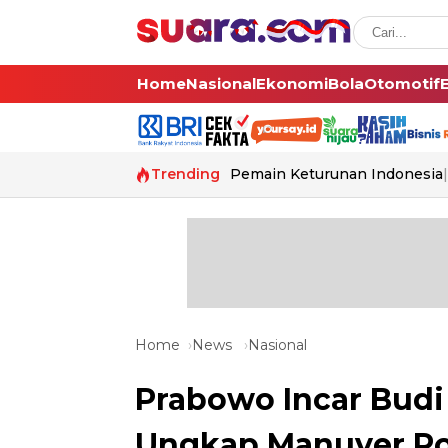
Home
Nasional
Ekonomi
Bola
Otomotif
Trending
Pemain Keturunan Indonesia
Home
News
Nasional
Prabowo Incar Budi
Ungkap Manuver Poli