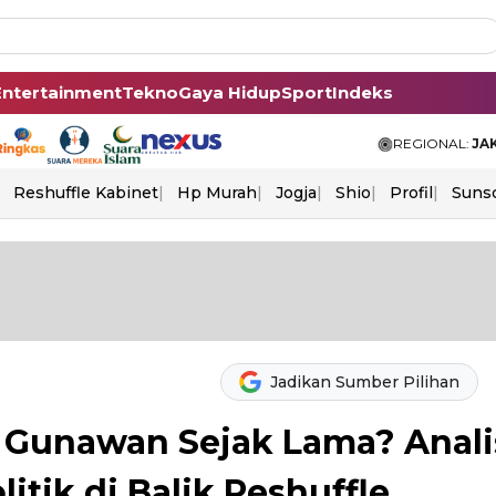
Entertainment
Tekno
Gaya Hidup
Sport
Indeks
REGIONAL:
JA
Reshuffle Kabinet
Hp Murah
Jogja
Shio
Profil
Suns
Jadikan Sumber Pilihan
 Gunawan Sejak Lama? Anali
tik di Balik Reshuffle