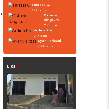
Tarassa Q.
?
33 Articles
n
Oktavia
Ningrum
31 Articles
Ardina Praf
21 Articles
Ryan Farizzal
20 Articles
Liks