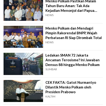
Menko Polkam Pastikan Malam
Tahun Baru Aman: Tak Ada
Kejadian Menonjol dari Papua
hingga Lampung
NEWS
Menko Polkam dan Mendagri
Pimpin Rakorendal BNPP, Wajah
Perbatasan RI Siap Dirombak Total
NEWS
Ledakan SMAN 72 Jakarta
Ancaman Terosisme? Ini Jawaban
Densus 88 hingga Menko Polkam
SUMBAR
CEK FAKTA: Gatot Nurmantyo
Dilantik Menko Polkam oleh
Presiden Prabowo
KALTIM