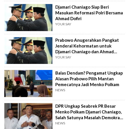
Djamari Chaniago Siap Beri
Masukan Reformasi Polri Bersama
Ahmad Dofiri
YOUR SAY
Prabowo Anugerahkan Pangkat
Jenderal Kehormatan untuk
Djamari Chaniago dan Ahmad
Dofiri
YOUR SAY
Balas Dendam? Pengamat Ungkap
Alasan Prabowo Pilih Mantan
Pemecatnya Jadi Menko Polkam
NEWS
DPR Ungkap Seabrek PR Besar
Menko Polkam Djamari Chaniago,
Salah Satunya Masalah Demokrasi
Cacat!
NEWS