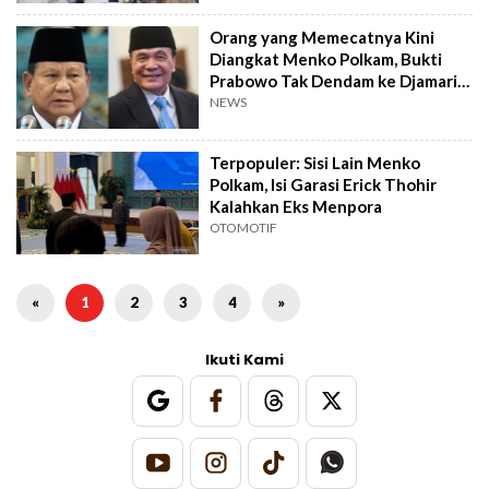
Orang yang Memecatnya Kini
Diangkat Menko Polkam, Bukti
Prabowo Tak Dendam ke Djamari
Chaniago?
NEWS
Terpopuler: Sisi Lain Menko
Polkam, Isi Garasi Erick Thohir
Kalahkan Eks Menpora
OTOMOTIF
«
1
2
3
4
»
Ikuti Kami