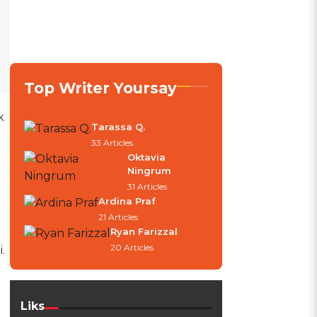
Top Writer Yoursay
k
Tarassa Q.
33 Articles
Oktavia
Ningrum
31 Articles
Ardina Praf
21 Articles
Ryan Farizzal
20 Articles
.
Liks