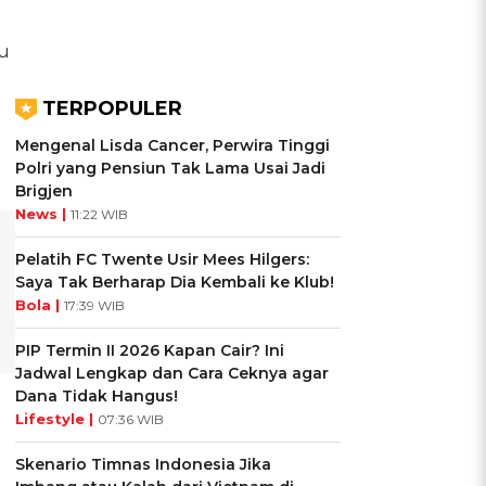
au
TERPOPULER
Mengenal Lisda Cancer, Perwira Tinggi
Polri yang Pensiun Tak Lama Usai Jadi
Brigjen
News |
11:22 WIB
Pelatih FC Twente Usir Mees Hilgers:
Saya Tak Berharap Dia Kembali ke Klub!
Bola |
17:39 WIB
PIP Termin II 2026 Kapan Cair? Ini
Jadwal Lengkap dan Cara Ceknya agar
Dana Tidak Hangus!
Lifestyle |
07:36 WIB
Skenario Timnas Indonesia Jika