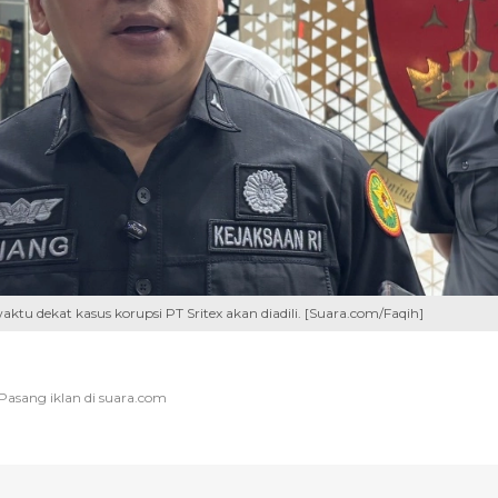
 dekat kasus korupsi PT Sritex akan diadili. [Suara.com/Faqih]