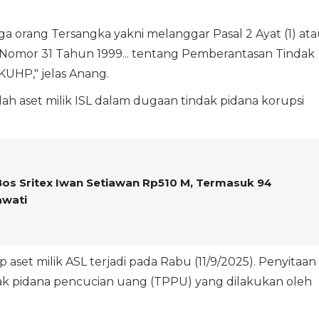
ga orang Tersangka yakni melanggar Pasal 2 Ayat (1) at
I Nomor 31 Tahun 1999... tentang Pemberantasan Tindak
 KUHP," jelas Anang.
h aset milik ISL dalam dugaan tindak pidana korupsi
Bos Sritex Iwan Setiawan Rp510 M, Termasuk 94
awati
set milik ASL terjadi pada Rabu (11/9/2025). Penyitaan
ak pidana pencucian uang (TPPU) yang dilakukan oleh