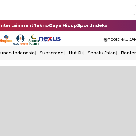
Entertainment
Tekno
Gaya Hidup
Sport
Indeks
REGIONAL:
JA
unan Indonesia
Sunscreen
Hut Ri
Sepatu Jalan
Bante