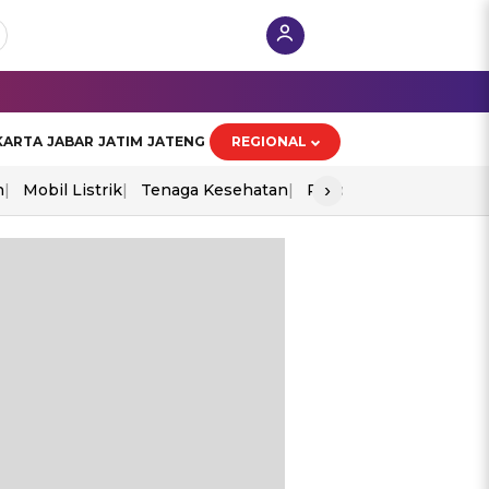
KARTA
JABAR
JATIM
JATENG
REGIONAL
›
n
Mobil Listrik
Tenaga Kesehatan
Piala Aff 2026
Ekono