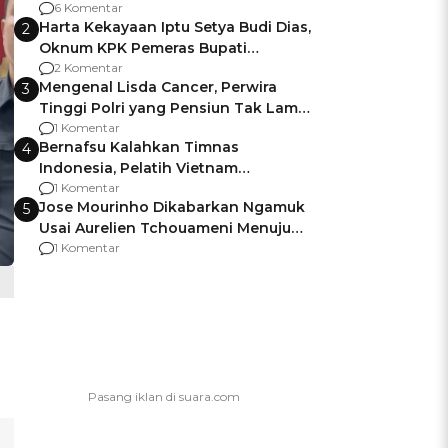
Gagalnya Negara Jamin Keamanan
6 Komentar
Harta Kekayaan Iptu Setya Budi Dias,
2
Oknum KPK Pemeras Bupati
Pemalang
2 Komentar
Mengenal Lisda Cancer, Perwira
3
Tinggi Polri yang Pensiun Tak Lama
Usai Jadi Brigjen
1 Komentar
Bernafsu Kalahkan Timnas
4
Indonesia, Pelatih Vietnam
Berencana Pakai Jimat di Pakansari
1 Komentar
Jose Mourinho Dikabarkan Ngamuk
5
Usai Aurelien Tchouameni Menuju
Manchester United
1 Komentar