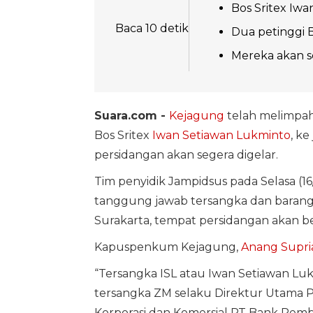
Bos Sritex Iwa
Baca 10 detik
Dua petinggi 
Mereka akan se
Suara.com -
Kejagung
telah melimpah
Bos Sritex
Iwan Setiawan Lukminto
, k
persidangan akan segera digelar.
Tim penyidik Jampidsus pada Selasa (1
tanggung jawab tersangka dan barang 
Surakarta, tempat persidangan akan b
Kapuspenkum Kejagung,
Anang Supri
“Tersangka ISL atau Iwan Setiawan Lu
tersangka ZM selaku Direktur Utama P
Korporasi dan Komersial PT Bank Pem