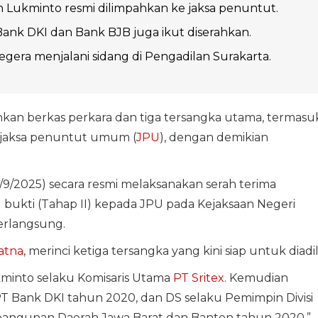
n Lukminto resmi dilimpahkan ke jaksa penuntut.
Bank DKI dan Bank BJB juga ikut diserahkan.
gera menjalani sidang di Pengadilan Surakarta.
kan berkas perkara dan tiga tersangka utama, termasu
e jaksa penuntut umum (
JPU
), dengan demikian
6/9/2025) secara resmi melaksanakan serah terima
bukti (Tahap II) kepada JPU pada Kejaksaan Negeri
erlangsung.
atna
, merinci ketiga tersangka yang kini siap untuk diadili
kminto selaku Komisaris Utama
PT Sritex
. Kemudian
T Bank DKI tahun 2020, dan DS selaku Pemimpin Divisi
bangunan Daerah Jawa Barat dan Banten tahun 2020,”