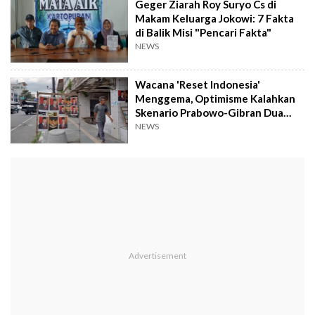
Geger Ziarah Roy Suryo Cs di
Makam Keluarga Jokowi: 7 Fakta
di Balik Misi "Pencari Fakta"
NEWS
Wacana 'Reset Indonesia'
Menggema, Optimisme Kalahkan
Skenario Prabowo-Gibran Dua
Periode
NEWS