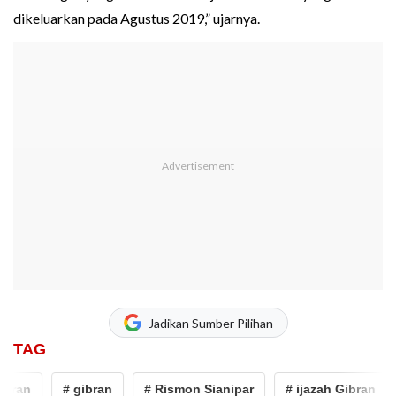
dikeluarkan pada Agustus 2019,” ujarnya.
Jadikan Sumber Pilihan
TAG
ran
# gibran
# Rismon Sianipar
# ijazah Gibran