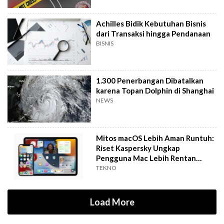
Achilles Bidik Kebutuhan Bisnis
dari Transaksi hingga Pendanaan
BISNIS
1.300 Penerbangan Dibatalkan
karena Topan Dolphin di Shanghai
NEWS
Mitos macOS Lebih Aman Runtuh:
Riset Kaspersky Ungkap
Pengguna Mac Lebih Rentan
Terkena Malware
TEKNO
Load More