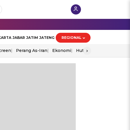
KARTA
JABAR
JATIM
JATENG
REGIONAL
›
creen
Perang As-Iran
Ekonomi
Hut Ri