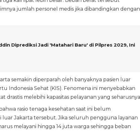
iga kali lipat lebih besar. Beban berat tersebut
mnya jumlah personel medis jika dibandingkan dengan
in Diprediksi Jadi 'Matahari Baru' di Pilpres 2029, Ini
arta semakin diperparah oleh banyaknya pasien luar
artu Indonesia Sehat (KIS). Fenomena ini menyebabkan
t drastis melebihi kapasitas pelayanan yang seharusnya
ahwa rasio tenaga kesehatan saat ini belum
luar Jakarta tersebut. Jika seluruh pengguna layanan
harus melayani hingga 14 juta warga sehingga beban