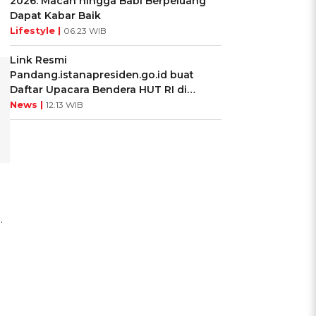
2026: Macan hingga Babi Berpeluang
Dapat Kabar Baik
Lifestyle |
06:23 WIB
Link Resmi
Pandang.istanapresiden.go.id buat
Daftar Upacara Bendera HUT RI di
Istana Negara
News |
12:13 WIB
.