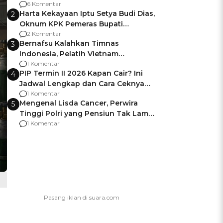
Gagalnya Negara Jamin Keamanan
6 Komentar
Harta Kekayaan Iptu Setya Budi Dias,
2
Oknum KPK Pemeras Bupati
Pemalang
2 Komentar
Bernafsu Kalahkan Timnas
3
Indonesia, Pelatih Vietnam
Berencana Pakai Jimat di Pakansari
1 Komentar
PIP Termin II 2026 Kapan Cair? Ini
4
Jadwal Lengkap dan Cara Ceknya
agar Dana Tidak Hangus!
1 Komentar
Mengenal Lisda Cancer, Perwira
5
Tinggi Polri yang Pensiun Tak Lama
Usai Jadi Brigjen
1 Komentar