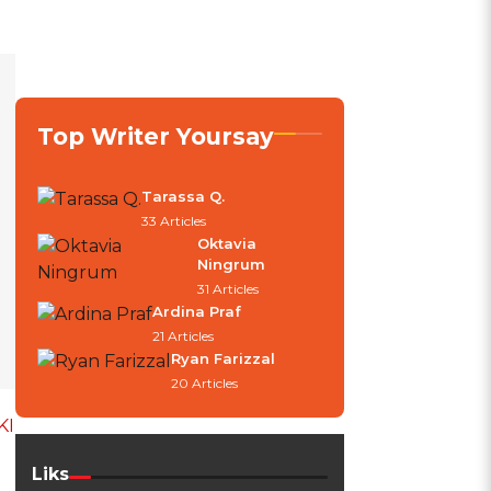
Top Writer Yoursay
Tarassa Q.
33 Articles
Oktavia
Ningrum
31 Articles
Ardina Praf
21 Articles
Ryan Farizzal
20 Articles
KI
Liks