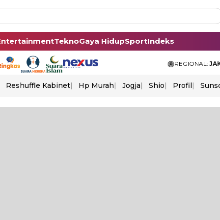
Entertainment
Tekno
Gaya Hidup
Sport
Indeks
REGIONAL:
JA
Reshuffle Kabinet
Hp Murah
Jogja
Shio
Profil
Suns