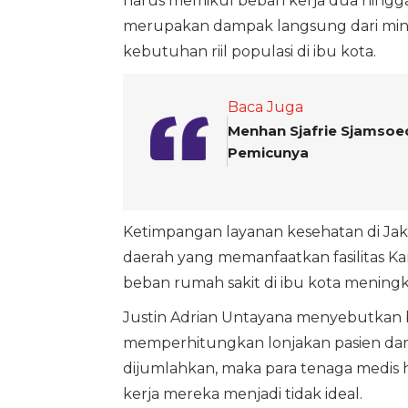
harus memikul beban kerja dua hingga t
merupakan dampak langsung dari mini
kebutuhan riil populasi di ibu kota.
Baca Juga
Menhan Sjafrie Sjamsoedd
Pemicunya
Ketimpangan layanan kesehatan di Jak
daerah yang memanfaatkan fasilitas K
beban rumah sakit di ibu kota meningka
Justin Adrian Untayana menyebutkan b
memperhitungkan lonjakan pasien dari 
dijumlahkan, maka para tenaga medis 
kerja mereka menjadi tidak ideal.