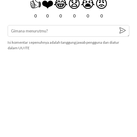
👍
❤️
😂
😧
😭
😡
0
0
0
0
0
0
Isi komentar sepenuhnya adalah tanggung jawab pengguna dan diatur
dalam UU ITE