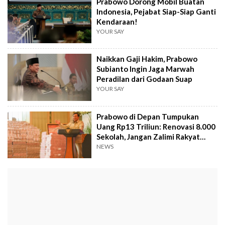
Prabowo Dorong Mobil Buatan
Indonesia, Pejabat Siap-Siap Ganti
Kendaraan!
YOUR SAY
Naikkan Gaji Hakim, Prabowo
Subianto Ingin Jaga Marwah
Peradilan dari Godaan Suap
YOUR SAY
Prabowo di Depan Tumpukan
Uang Rp13 Triliun: Renovasi 8.000
Sekolah, Jangan Zalimi Rakyat
Kecil
NEWS