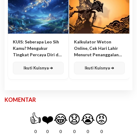
KUIS: Seberapa Leo Sih
Kalkulator Weton
Kamu? Mengukur
Online, Cek Hari Lahir
Tingkat Percaya Diri dan
Menurut Penanggalan
Karisma
Jawa
Ikuti Kuisnya ➔
Ikuti Kuisnya ➔
KOMENTAR
👍
❤️
😂
😧
😭
😡
0
0
0
0
0
0