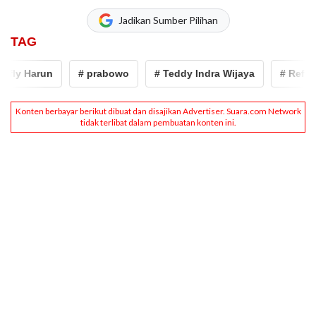
Jadikan Sumber Pilihan
TAG
fly Harun
# prabowo
# Teddy Indra Wijaya
# Refly H