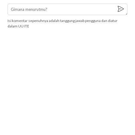
Isi komentar sepenuhnya adalah tanggung jawab pengguna dan diatur
dalam UU ITE