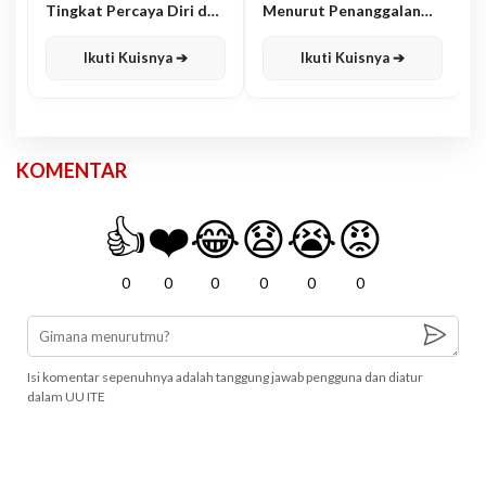
Tingkat Percaya Diri dan
Menurut Penanggalan
Karisma
Jawa
Ikuti Kuisnya ➔
Ikuti Kuisnya ➔
KOMENTAR
👍
❤️
😂
😧
😭
😡
0
0
0
0
0
0
Isi komentar sepenuhnya adalah tanggung jawab pengguna dan diatur
dalam UU ITE