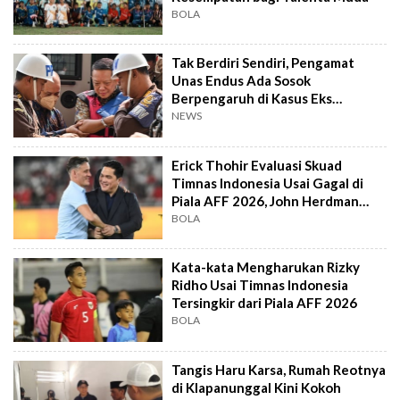
BOLA
Tak Berdiri Sendiri, Pengamat
Unas Endus Ada Sosok
Berpengaruh di Kasus Eks
Jampidsus
NEWS
Erick Thohir Evaluasi Skuad
Timnas Indonesia Usai Gagal di
Piala AFF 2026, John Herdman
Out?
BOLA
Kata-kata Mengharukan Rizky
Ridho Usai Timnas Indonesia
Tersingkir dari Piala AFF 2026
BOLA
Tangis Haru Karsa, Rumah Reotnya
di Klapanunggal Kini Kokoh