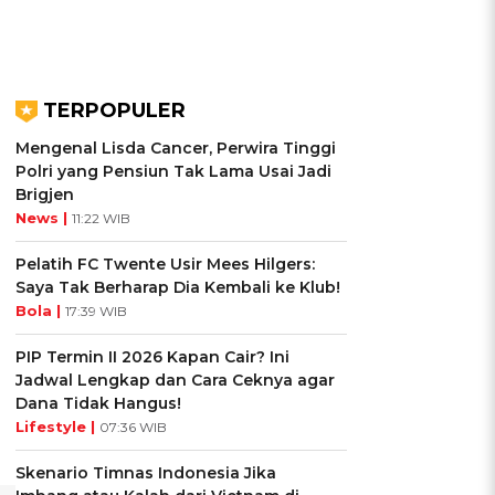
TERPOPULER
Mengenal Lisda Cancer, Perwira Tinggi
Polri yang Pensiun Tak Lama Usai Jadi
Brigjen
News |
11:22 WIB
Pelatih FC Twente Usir Mees Hilgers:
Saya Tak Berharap Dia Kembali ke Klub!
Bola |
17:39 WIB
PIP Termin II 2026 Kapan Cair? Ini
Jadwal Lengkap dan Cara Ceknya agar
Dana Tidak Hangus!
Lifestyle |
07:36 WIB
Skenario Timnas Indonesia Jika