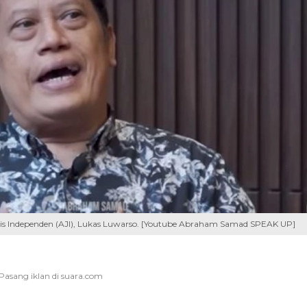
nalis Independen (AJI), Lukas Luwarso. [Youtube Abraham Samad SPEAK UP]