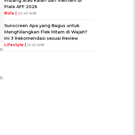
Imbang atau Kalah dari Vietnam di
Piala AFF 2026
Bola |
20:49 WIB
Sunscreen Apa yang Bagus untuk
Menghilangkan Flek Hitam di Wajah?
Ini 3 Rekomendasi sesuai Review
Lifestyle |
14:45 WIB
in
n