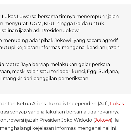
or Lukas Luwarso bersama timnya menempuh "jalan
an menyurati UGM, KPU, hingga Polda untuk
alinan ijazah asli Presiden Jokowi
 menuding ada "pihak Jokowi" yang secara agresif
tupi kejelasan informasi mengenai keaslian ijazah
Polda Metro Jaya bersiap melakukan gelar perkara
aan, meski salah satu terlapor kunci, Eggi Sudjana,
i mangkir dari panggilan pemeriksaan
 mantan Ketua Aliansi Jurnalis Independen (AJI),
Lukas
gasi senyap yang ia lakukan bersama tiga rekannya
ontroversi ijazah Presiden Joko Widodo (
Jokowi
). Ia
enghalangi kejelasan informasi mengenai hal ini.