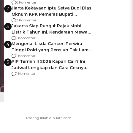
Gagalnya Negara Jamin Keamanan
6 Komentar
Harta Kekayaan Iptu Setya Budi Dias,
2
Oknum KPK Pemeras Bupati
Pemalang
2 Komentar
Jakarta Siap Pungut Pajak Mobil
3
Listrik Tahun Ini, Kendaraan Mewah
Kena hingga 75% PKB
1 Komentar
Mengenal Lisda Cancer, Perwira
4
Tinggi Polri yang Pensiun Tak Lama
Usai Jadi Brigjen
1 Komentar
PIP Termin II 2026 Kapan Cair? Ini
5
Jadwal Lengkap dan Cara Ceknya
agar Dana Tidak Hangus!
1 Komentar