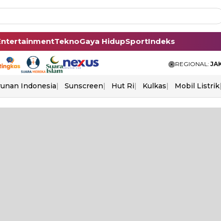
Entertainment
Tekno
Gaya Hidup
Sport
Indeks
REGIONAL:
JA
unan Indonesia
Sunscreen
Hut Ri
Kulkas
Mobil Listrik