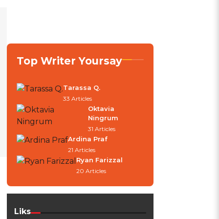
Top Writer Yoursay
Tarassa Q.
33 Articles
Oktavia
Ningrum
31 Articles
Ardina Praf
21 Articles
Ryan Farizzal
20 Articles
Liks