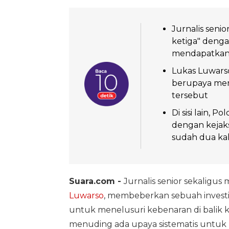
Jurnalis seni
ketiga" deng
mendapatkan s
Lukas Luwarso
berupaya menu
tersebut
Di sisi lain, 
dengan kejaks
sudah dua kal
Suara.com -
Jurnalis senior sekaligus
Luwarso
, membeberkan sebuah investi
untuk menelusuri kebenaran di balik k
menuding ada upaya sistematis untuk m