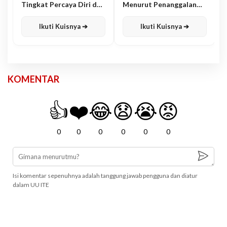
Tingkat Percaya Diri dan
Menurut Penanggalan
Karisma
Jawa
Ikuti Kuisnya ➔
Ikuti Kuisnya ➔
KOMENTAR
👍
❤️
😂
😧
😭
😡
0
0
0
0
0
0
Isi komentar sepenuhnya adalah tanggung jawab pengguna dan diatur
dalam UU ITE