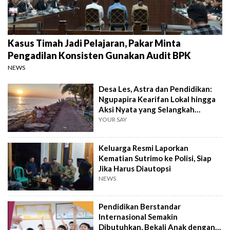
Kasus Timah Jadi Pelajaran, Pakar Minta
Pengadilan Konsisten Gunakan Audit BPK
NEWS
Desa Les, Astra dan Pendidikan:
Ngupapira Kearifan Lokal hingga
Aksi Nyata yang Selangkah
Mendahului
YOUR SAY
Keluarga Resmi Laporkan
Kematian Sutrimo ke Polisi, Siap
Jika Harus Diautopsi
NEWS
Pendidikan Berstandar
Internasional Semakin
Dibutuhkan, Bekali Anak dengan