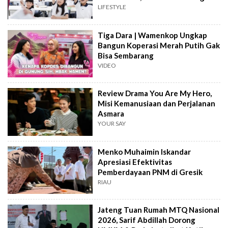
Keterampilan Masa Depan
LIFESTYLE
Tiga Dara | Wamenkop Ungkap
Bangun Koperasi Merah Putih Gak
Bisa Sembarang
VIDEO
Review Drama You Are My Hero,
Misi Kemanusiaan dan Perjalanan
Asmara
YOUR SAY
Menko Muhaimin Iskandar
Apresiasi Efektivitas
Pemberdayaan PNM di Gresik
RIAU
Jateng Tuan Rumah MTQ Nasional
2026, Sarif Abdillah Dorong