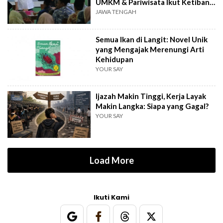
UMKM & Pariwisata Ikut Ketiban
Berkah
JAWA TENGAH
Semua Ikan di Langit: Novel Unik
yang Mengajak Merenungi Arti
Kehidupan
YOUR SAY
Ijazah Makin Tinggi, Kerja Layak
Makin Langka: Siapa yang Gagal?
YOUR SAY
Load More
Ikuti Kami