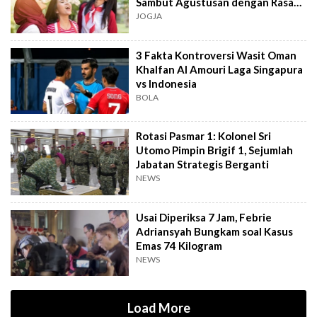
Sambut Agustusan dengan Rasa
dan Tawa
JOGJA
3 Fakta Kontroversi Wasit Oman
Khalfan Al Amouri Laga Singapura
vs Indonesia
BOLA
Rotasi Pasmar 1: Kolonel Sri
Utomo Pimpin Brigif 1, Sejumlah
Jabatan Strategis Berganti
NEWS
Usai Diperiksa 7 Jam, Febrie
Adriansyah Bungkam soal Kasus
Emas 74 Kilogram
NEWS
Load More