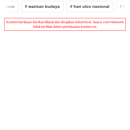
esco
# warisan budaya
# hari ulos nasional
# kahiya