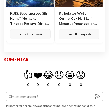
KUIS: Seberapa Leo Sih
Kalkulator Weton
Kamu? Mengukur
Online, Cek Hari Lahir
Tingkat Percaya Diri dan
Menurut Penanggalan
Karisma
Jawa
Ikuti Kuisnya ➔
Ikuti Kuisnya ➔
KOMENTAR
👍
❤️
😂
😧
😭
😡
0
0
0
0
0
0
Isi komentar sepenuhnya adalah tanggung jawab pengguna dan diatur