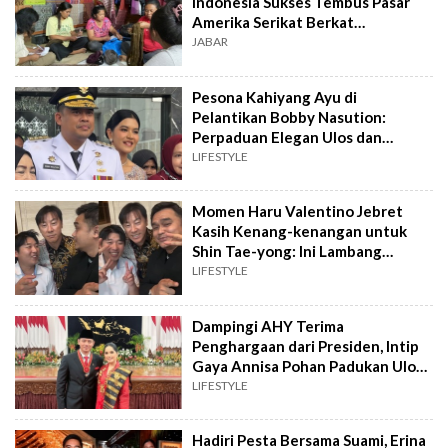
Indonesia Sukses Tembus Pasar
Amerika Serikat Berkat
Klasterkuhidupku BRI
JABAR
Pesona Kahiyang Ayu di
Pelantikan Bobby Nasution:
Perpaduan Elegan Ulos dan
Berlian
LIFESTYLE
Momen Haru Valentino Jebret
Kasih Kenang-kenangan untuk
Shin Tae-yong: Ini Lambang
Kehangatan Masyarakat
LIFESTYLE
Indonesia
Dampingi AHY Terima
Penghargaan dari Presiden, Intip
Gaya Annisa Pohan Padukan Ulos
Batak dengan Tas Mewah Puluhan
LIFESTYLE
Juta
Hadiri Pesta Bersama Suami, Erina