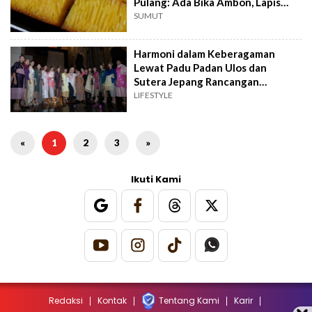
Pulang: Ada Bika Ambon, Lapis
Legit hingga Kain Ulos
SUMUT
Harmoni dalam Keberagaman
Lewat Padu Padan Ulos dan
Sutera Jepang Rancangan
Desainer Torang Sitorus
LIFESTYLE
«
1
2
3
»
Ikuti Kami
Redaksi
Kontak
Tentang Kami
Karir