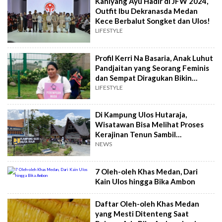
Kahiyang Ayu Hadir di JFW 2024,
Outfit Ibu Dekranasda Medan
Kece Berbalut Songket dan Ulos!
LIFESTYLE
Profil Kerri Na Basaria, Anak Luhut
Pandjaitan yang Seorang Feminis
dan Sempat Diragukan Bikin
Usaha Kain Ulos
LIFESTYLE
Di Kampung Ulos Hutaraja,
Wisatawan Bisa Melihat Proses
Kerajinan Tenun Sambil
Menikmati Keindahan Danau Toba
NEWS
7 Oleh-oleh Khas Medan, Dari
Kain Ulos hingga Bika Ambon
Daftar Oleh-oleh Khas Medan
yang Mesti Ditenteng Saat