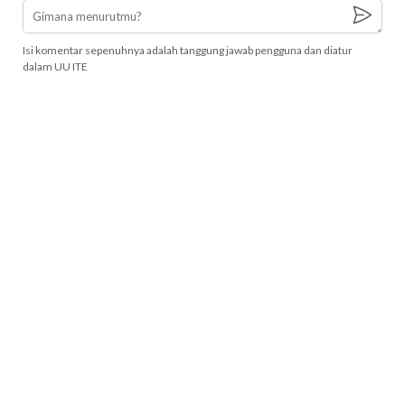
Isi komentar sepenuhnya adalah tanggung jawab pengguna dan diatur
dalam UU ITE