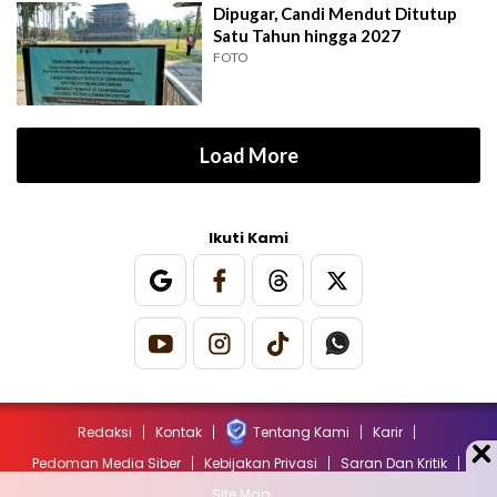
Dipugar, Candi Mendut Ditutup
Satu Tahun hingga 2027
FOTO
Load More
Ikuti Kami
Redaksi
Kontak
Tentang Kami
Karir
Pedoman Media Siber
Kebijakan Privasi
Saran Dan Kritik
Site Map