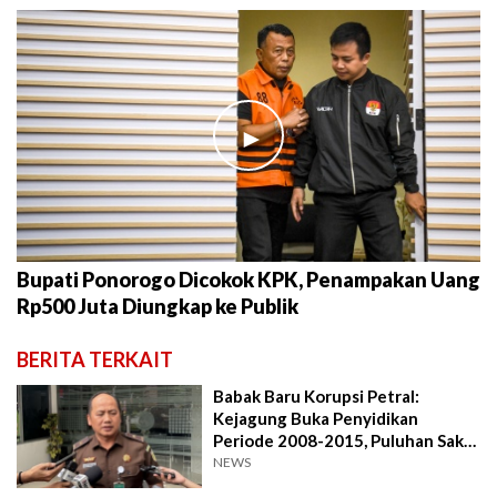
►
Bupati Ponorogo Dicokok KPK, Penampakan Uang
Rp500 Juta Diungkap ke Publik
BERITA TERKAIT
Babak Baru Korupsi Petral:
Kejagung Buka Penyidikan
Periode 2008-2015, Puluhan Saksi
Diperiksa
NEWS