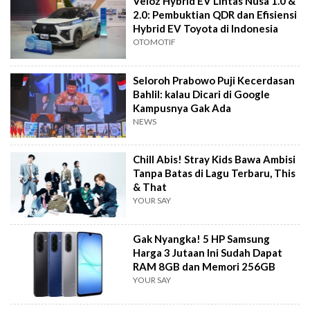
Veloz Hybrid EV Lintas Nusa 1.0 &
2.0: Pembuktian QDR dan Efisiensi
Hybrid EV Toyota di Indonesia
OTOMOTIF
Seloroh Prabowo Puji Kecerdasan
Bahlil: kalau Dicari di Google
Kampusnya Gak Ada
NEWS
Chill Abis! Stray Kids Bawa Ambisi
Tanpa Batas di Lagu Terbaru, This
& That
YOUR SAY
Gak Nyangka! 5 HP Samsung
Harga 3 Jutaan Ini Sudah Dapat
RAM 8GB dan Memori 256GB
YOUR SAY