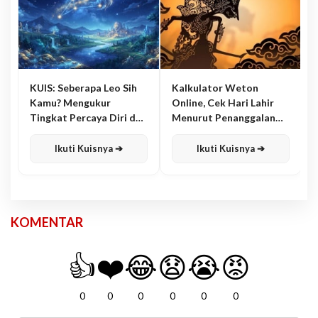
KUIS: Seberapa Leo Sih
Kalkulator Weton
Kamu? Mengukur
Online, Cek Hari Lahir
Tingkat Percaya Diri dan
Menurut Penanggalan
Karisma
Jawa
Ikuti Kuisnya ➔
Ikuti Kuisnya ➔
KOMENTAR
👍
❤️
😂
😧
😭
😡
0
0
0
0
0
0