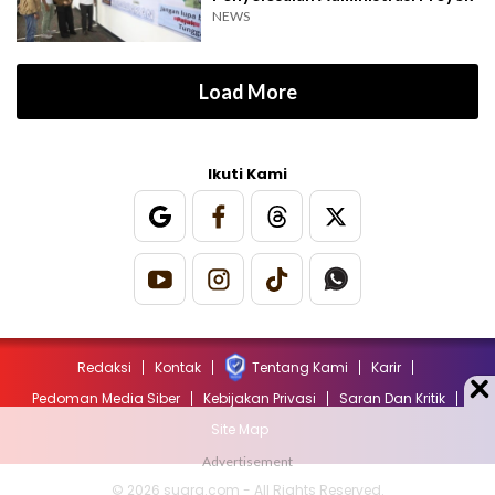
NEWS
Load More
Ikuti Kami
Redaksi
Kontak
Tentang Kami
Karir
Pedoman Media Siber
Kebijakan Privasi
Saran Dan Kritik
Site Map
© 2026 suara.com - All Rights Reserved.