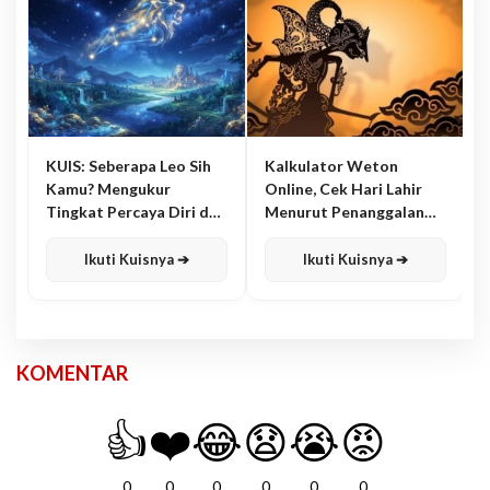
KUIS: Seberapa Leo Sih
Kalkulator Weton
Kamu? Mengukur
Online, Cek Hari Lahir
Tingkat Percaya Diri dan
Menurut Penanggalan
Karisma
Jawa
Ikuti Kuisnya ➔
Ikuti Kuisnya ➔
KOMENTAR
👍
❤️
😂
😧
😭
😡
0
0
0
0
0
0