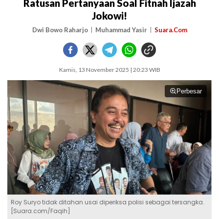
Ratusan Pertanyaan Soal Fitnah Ijazah
Jokowi!
Dwi Bowo Raharjo
Muhammad Yasir
Suara.Com
Kamis, 13 November 2025 | 20:23 WIB
Perbesar
Roy Suryo tidak ditahan usai diperiksa polisi sebagai tersangka.
[Suara.com/Faqih]