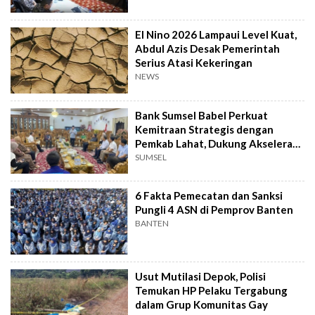
El Nino 2026 Lampaui Level Kuat,
Abdul Azis Desak Pemerintah
Serius Atasi Kekeringan
NEWS
Bank Sumsel Babel Perkuat
Kemitraan Strategis dengan
Pemkab Lahat, Dukung Akselerasi
Ekonomi Daerah
SUMSEL
6 Fakta Pemecatan dan Sanksi
Pungli 4 ASN di Pemprov Banten
BANTEN
Usut Mutilasi Depok, Polisi
Temukan HP Pelaku Tergabung
dalam Grup Komunitas Gay