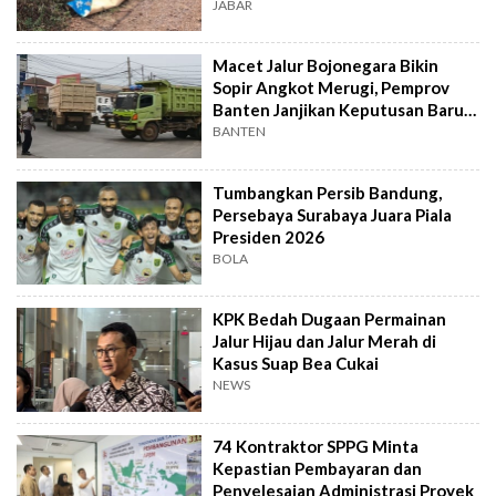
JABAR
Macet Jalur Bojonegara Bikin
Sopir Angkot Merugi, Pemprov
Banten Janjikan Keputusan Baru 4
Hari Lagi
BANTEN
Tumbangkan Persib Bandung,
Persebaya Surabaya Juara Piala
Presiden 2026
BOLA
KPK Bedah Dugaan Permainan
Jalur Hijau dan Jalur Merah di
Kasus Suap Bea Cukai
NEWS
74 Kontraktor SPPG Minta
Kepastian Pembayaran dan
Penyelesaian Administrasi Proyek