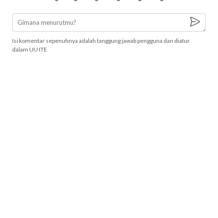
Isi komentar sepenuhnya adalah tanggung jawab pengguna dan diatur
dalam UU ITE