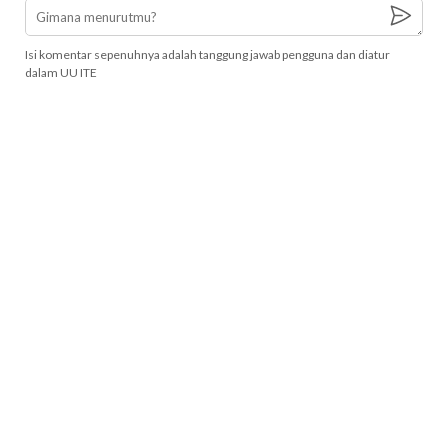
Isi komentar sepenuhnya adalah tanggung jawab pengguna dan diatur
dalam UU ITE