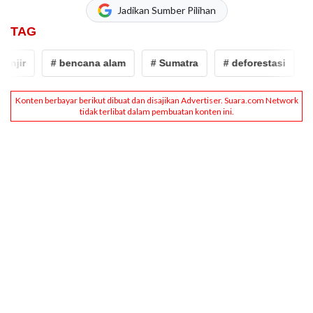
Jadikan Sumber Pilihan
TAG
# bencana alam
# Sumatra
# deforestasi
# banji