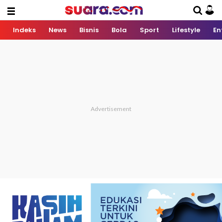
Indeks
News
Bisnis
Bola
Sport
Lifestyle
En