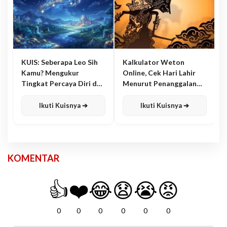
KUIS: Seberapa Leo Sih
Kalkulator Weton
Kamu? Mengukur
Online, Cek Hari Lahir
Tingkat Percaya Diri dan
Menurut Penanggalan
Karisma
Jawa
Ikuti Kuisnya ➔
Ikuti Kuisnya ➔
KOMENTAR
👍
❤️
😂
😧
😭
😡
0
0
0
0
0
0