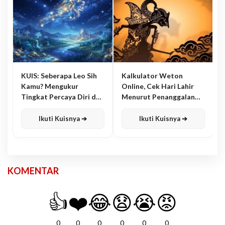
KUIS: Seberapa Leo Sih
Kalkulator Weton
Kamu? Mengukur
Online, Cek Hari Lahir
Tingkat Percaya Diri dan
Menurut Penanggalan
Karisma
Jawa
Ikuti Kuisnya ➔
Ikuti Kuisnya ➔
KOMENTAR
👍
❤️
😂
😧
😭
😡
0
0
0
0
0
0