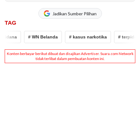
Jadikan Sumber Pilihan
TAG
pidana
# WN Belanda
# kasus narkotika
# terpidana