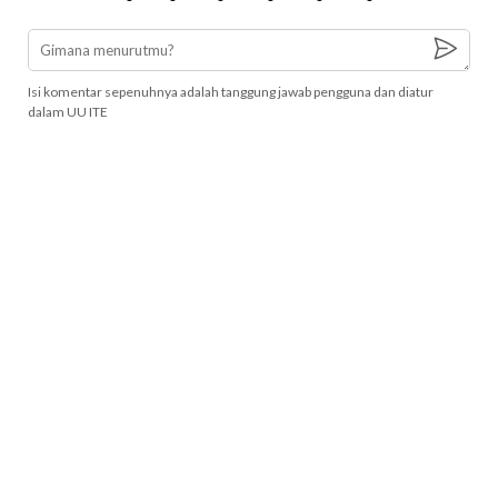
Isi komentar sepenuhnya adalah tanggung jawab pengguna dan diatur
dalam UU ITE