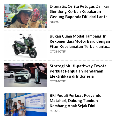
Dramatis, Cerita Petugas Damkar
Gendong Korban Kebakaran
Gedung Bapenda DKI dari Lantai
16
NEWS
Bukan Cuma Modal Tampang, Ini
Rekomendasi Motor Baru dengan
Fitur Keselamatan Terbaik untuk
Harian
OTOMOTIF
Strategi Multi-pathway Toyota
Perkuat Penjualan Kendaraan
Elektrifikasi di Indonesia
OTOMOTIF
BRI Peduli Perkuat Posyandu
Matahari, Dukung Tumbuh
Kembang Anak Sejak Dini
SULSEL