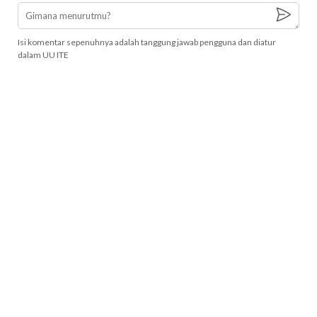
Isi komentar sepenuhnya adalah tanggung jawab pengguna dan diatur
dalam UU ITE