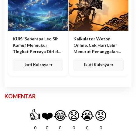
KUIS: Seberapa Leo Sih
Kalkulator Weton
Kamu? Mengukur
Online, Cek Hari Lahir
Tingkat Percaya Diri dan
Menurut Penanggalan
Karisma
Jawa
Ikuti Kuisnya ➔
Ikuti Kuisnya ➔
KOMENTAR
👍
❤️
😂
😧
😭
😡
0
0
0
0
0
0