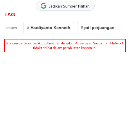
Jadikan Sumber Pilihan
TAG
umum
# Hardiyanto Kenneth
# pdi perjuangan
# banji