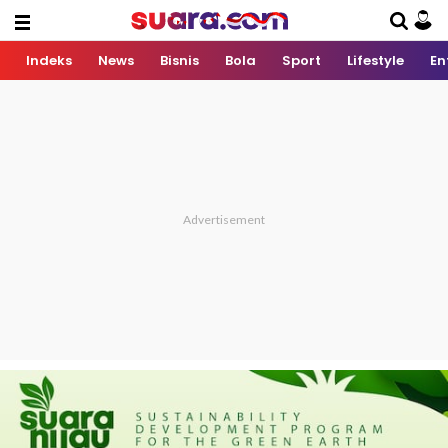
Indeks
News
Bisnis
Bola
Sport
Lifestyle
En