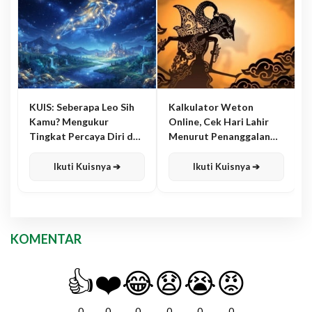
KUIS: Seberapa Leo Sih
Kalkulator Weton
Kamu? Mengukur
Online, Cek Hari Lahir
Tingkat Percaya Diri dan
Menurut Penanggalan
Karisma
Jawa
Ikuti Kuisnya ➔
Ikuti Kuisnya ➔
KOMENTAR
👍
❤️
😂
😧
😭
😡
0
0
0
0
0
0