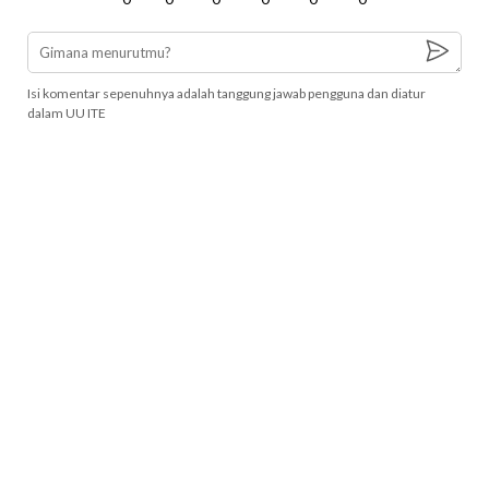
Isi komentar sepenuhnya adalah tanggung jawab pengguna dan diatur
dalam UU ITE