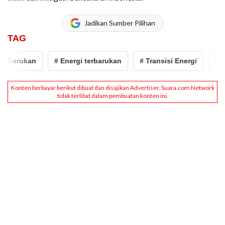
Jadikan Sumber Pilihan
TAG
rbarukan
# Energi terbarukan
# Transisi Energi
# ene