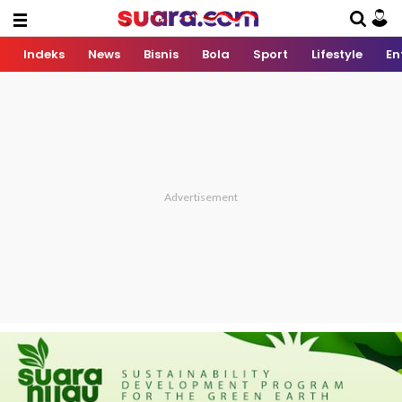
Indeks
News
Bisnis
Bola
Sport
Lifestyle
En