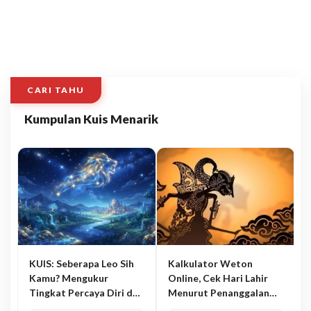
CARI TAHU
Kumpulan Kuis Menarik
KUIS: Seberapa Leo Sih
Kalkulator Weton
Kamu? Mengukur
Online, Cek Hari Lahir
Tingkat Percaya Diri dan
Menurut Penanggalan
Karisma
Jawa