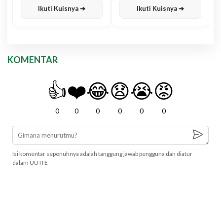
Ikuti Kuisnya ➔
Ikuti Kuisnya ➔
KOMENTAR
👍
❤️
😂
😧
😭
😡
0
0
0
0
0
0
Isi komentar sepenuhnya adalah tanggung jawab pengguna dan diatur
dalam UU ITE