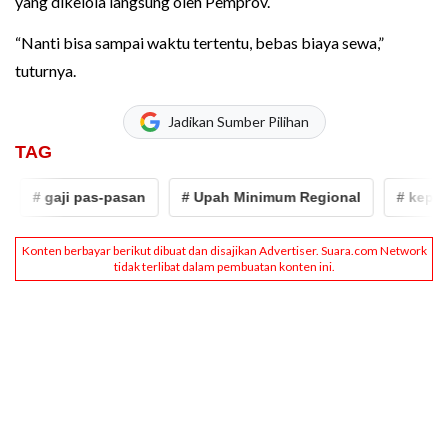
yang dikelola langsung oleh Pemprov.
“Nanti bisa sampai waktu tertentu, bebas biaya sewa,”
tuturnya.
Jadikan Sumber Pilihan
TAG
gaji pas-pasan
# Upah Minimum Regional
# kepala kelua