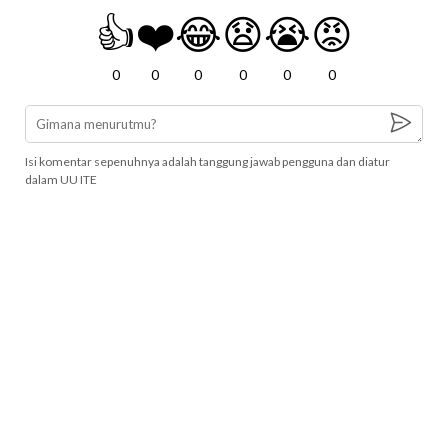
👍
❤️
😂
😧
😭
😡
0
0
0
0
0
0
Isi komentar sepenuhnya adalah tanggung jawab pengguna dan diatur
dalam UU ITE