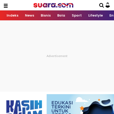
Indeks
News
Bisnis
Bola
Sport
Lifestyle
En