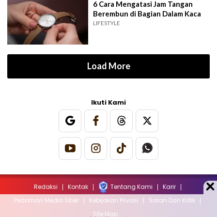
6 Cara Mengatasi Jam Tangan
Berembun di Bagian Dalam Kaca
LIFESTYLE
Load More
Ikuti Kami
Redaksi
Kontak
Tentang Kami
Karir
Pedoman Media Siber
Kebijakan Privasi
Saran Dan Kritik
Site Map