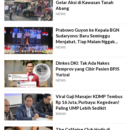
Gelar Aksi di Kawasan Tanah
Abang
NEWS
Prabowo Guyon ke Kepala BGN
Sudaryono: Baru Seminggu
Menjabat, Tiap Malam Nggak
Tidur
NEWS
Dinkes DKI: Tak Ada Nakes
Pemprov yang Cibir Pasien BPJS
Yurizal
NEWS
Viral Gaji Manajer KDMP Tembus
Rp 16 Juta, Purbaya: Kegedean!
Paling UMP Lebih Sedikit
BISNIS
The Caffeine Club Hadir di