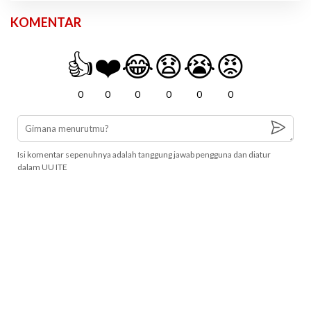
KOMENTAR
👍
❤️
😂
😧
😭
😡
0
0
0
0
0
0
Isi komentar sepenuhnya adalah tanggung jawab pengguna dan diatur
dalam UU ITE