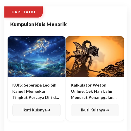
CARI TAHU
Kumpulan Kuis Menarik
KUIS: Seberapa Leo Sih
Kalkulator Weton
Kamu? Mengukur
Online, Cek Hari Lahir
Tingkat Percaya Diri dan
Menurut Penanggalan
Karisma
Jawa
Ikuti Kuisnya ➔
Ikuti Kuisnya ➔