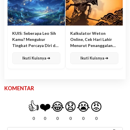
KUIS: Seberapa Leo Sih
Kalkulator Weton
Kamu? Mengukur
Online, Cek Hari Lahir
Tingkat Percaya Diri dan
Menurut Penanggalan
Karisma
Jawa
Ikuti Kuisnya ➔
Ikuti Kuisnya ➔
KOMENTAR
👍
❤️
😂
😧
😭
😡
0
0
0
0
0
0