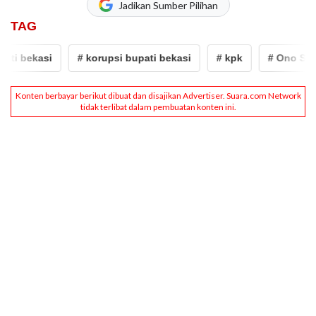
Jadikan Sumber Pilihan
TAG
i bekasi
# korupsi bupati bekasi
# kpk
# Ono Suron