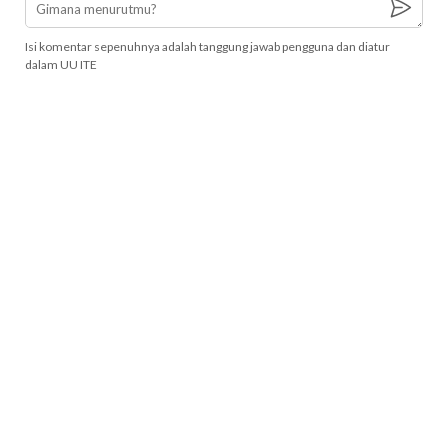
Isi komentar sepenuhnya adalah tanggung jawab pengguna dan diatur
dalam UU ITE