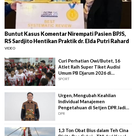
Buntut Kasus Komentar Nirempati Pasien BPJS,
RS Sardjito Hentikan Praktik dr. Elda Putri Rahard
VIDEO
Curi Perhatian Owi/Butet, 16
Atlet Raih Super Tiket Audisi
Umum PB Djarum 2026 di
Makassar
SPORT
Urgen, Mengubah Keahlian
Individual Manajemen
Pengetahuan di Setjen DPR Jadi
Kekuatan Institusional
DPR
1,3 Ton Obat Bius dalam Teh Cina