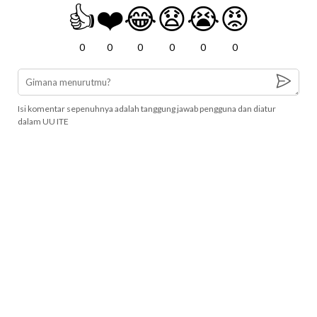
👍
❤️
😂
😧
😭
😡
0
0
0
0
0
0
Isi komentar sepenuhnya adalah tanggung jawab pengguna dan diatur
dalam UU ITE