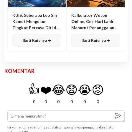
KUIS: Seberapa Leo Sih
Kalkulator Weton
Kamu? Mengukur
Online, Cek Hari Lahir
Tingkat Percaya Diri dan
Menurut Penanggalan
Karisma
Jawa
Ikuti Kuisnya ➔
Ikuti Kuisnya ➔
KOMENTAR
👍
❤️
😂
😧
😭
😡
0
0
0
0
0
0
Isi komentar sepenuhnya adalah tanggung jawab pengguna dan diatur