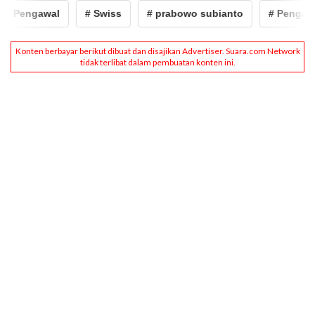
# Pengawal
# Swiss
# prabowo subianto
# Pengawal