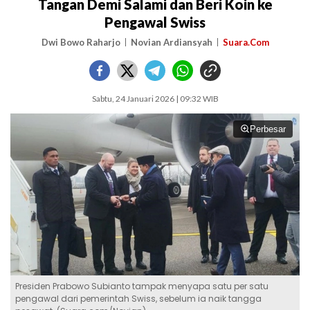
Tangan Demi Salami dan Beri Koin ke
Pengawal Swiss
Dwi Bowo Raharjo
Novian Ardiansyah
Suara.Com
Sabtu, 24 Januari 2026 | 09:32 WIB
Perbesar
Presiden Prabowo Subianto tampak menyapa satu per satu
pengawal dari pemerintah Swiss, sebelum ia naik tangga