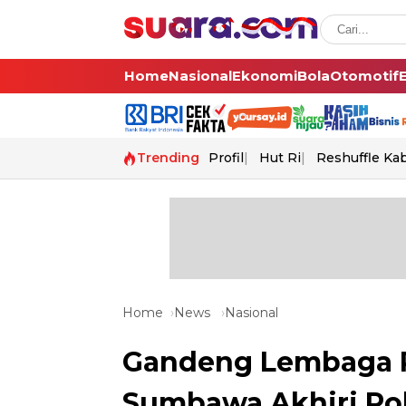
Home
Nasional
Ekonomi
Bola
Otomotif
Trending
Profil
Hut Ri
Reshuffle Ka
Home
News
Nasional
Gandeng Lembaga R
Sumbawa Akhiri Po