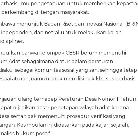
erbasis ilmu pengetahuan untuk memberikan kepastia
 berkembang di tengah masyarakat.
bawa menunjuk Badan Riset dan Inovasi Nasional (BRI
, independen, dan netral untuk melakukan kajian
isipliner.
nyimpulkan bahwa kelompok CBSR belum memenuhi
ukum Adat sebagaimana diatur dalam peraturan
kui sebagai komunitas sosial yang sah, sehingga tetap
uai aturan, namun tidak memiliki hak khusus berbasis
injauan ulang terhadap Peraturan Desa Nomor 1 Tahun
dapat dijadikan dasar penetapan wilayah adat karena
sa serta tidak memenuhi prosedur verifikasi yang
an. Kesimpulan ini didasarkan pada kajian sejarah,
analisis hukum positif.