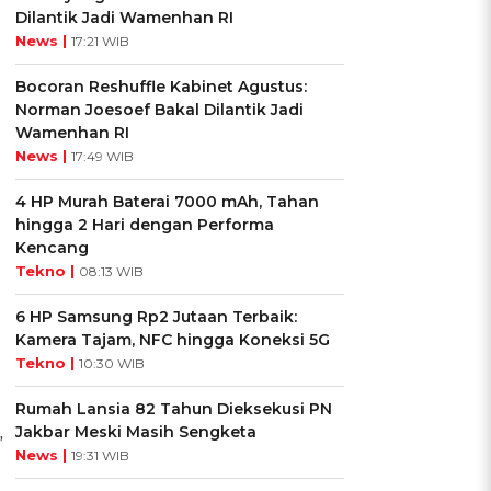
Dilantik Jadi Wamenhan RI
News |
17:21 WIB
Bocoran Reshuffle Kabinet Agustus:
Norman Joesoef Bakal Dilantik Jadi
Wamenhan RI
News |
17:49 WIB
4 HP Murah Baterai 7000 mAh, Tahan
hingga 2 Hari dengan Performa
Kencang
Tekno |
08:13 WIB
6 HP Samsung Rp2 Jutaan Terbaik:
Kamera Tajam, NFC hingga Koneksi 5G
Tekno |
10:30 WIB
Rumah Lansia 82 Tahun Dieksekusi PN
Jakbar Meski Masih Sengketa
”
News |
19:31 WIB