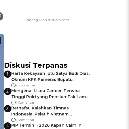
Diskusi Terpanas
Harta Kekayaan Iptu Setya Budi Dias,
1
Oknum KPK Pemeras Bupati
Pemalang
2 Komentar
Mengenal Lisda Cancer, Perwira
2
Tinggi Polri yang Pensiun Tak Lama
Usai Jadi Brigjen
1 Komentar
Bernafsu Kalahkan Timnas
3
Indonesia, Pelatih Vietnam
Berencana Pakai Jimat di Pakansari
1 Komentar
PIP Termin II 2026 Kapan Cair? Ini
4