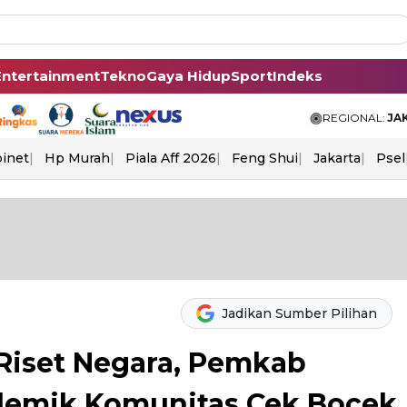
Entertainment
Tekno
Gaya Hidup
Sport
Indeks
REGIONAL:
JA
binet
Hp Murah
Piala Aff 2026
Feng Shui
Jakarta
Psel
Jadikan Sumber Pilihan
iset Negara, Pemkab
lemik Komunitas Cek Bocek