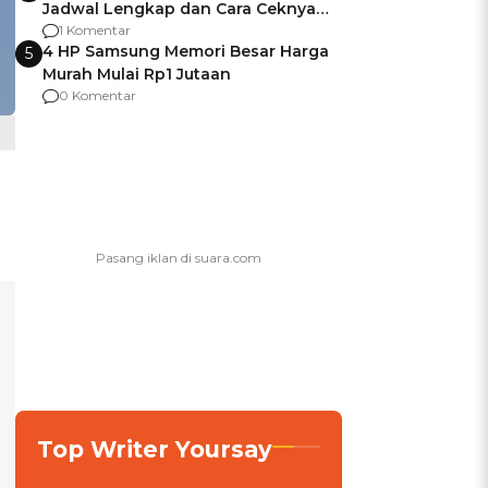
Jadwal Lengkap dan Cara Ceknya
agar Dana Tidak Hangus!
1 Komentar
4 HP Samsung Memori Besar Harga
5
Murah Mulai Rp1 Jutaan
0 Komentar
Top Writer Yoursay