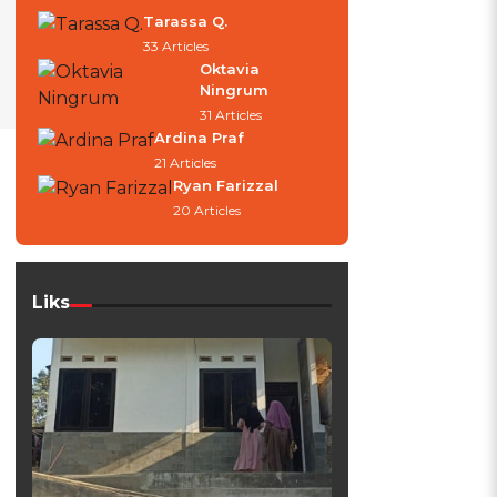
Tarassa Q.
33 Articles
Oktavia
Ningrum
31 Articles
Ardina Praf
21 Articles
Ryan Farizzal
20 Articles
Liks