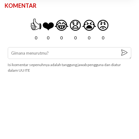
KOMENTAR
👍
❤️
😂
😧
😭
😡
0
0
0
0
0
0
Isi komentar sepenuhnya adalah tanggung jawab pengguna dan diatur
dalam UU ITE