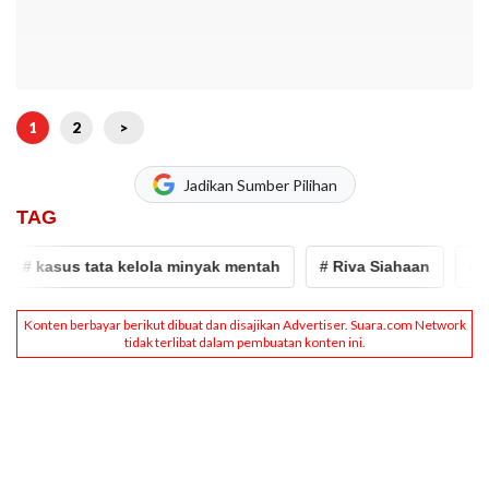
1
2
>
Jadikan Sumber Pilihan
TAG
# kasus tata kelola minyak mentah
# Riva Siahaan
# sid