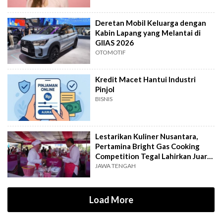
Deretan Mobil Keluarga dengan
Kabin Lapang yang Melantai di
GIIAS 2026
OTOMOTIF
Kredit Macet Hantui Industri
Pinjol
BISNIS
Lestarikan Kuliner Nusantara,
Pertamina Bright Gas Cooking
Competition Tegal Lahirkan Juara
Baru
JAWA TENGAH
Load More