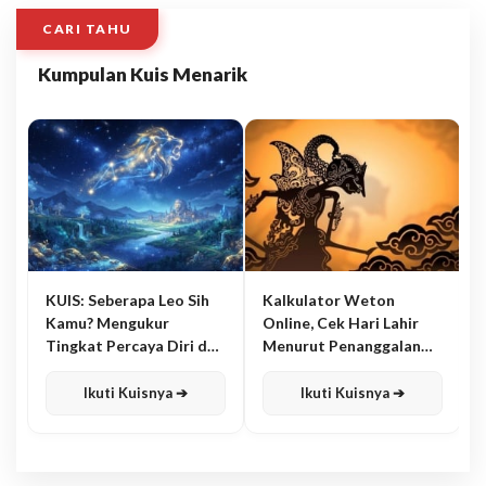
CARI TAHU
Kumpulan Kuis Menarik
KUIS: Seberapa Leo Sih
Kalkulator Weton
Kamu? Mengukur
Online, Cek Hari Lahir
Tingkat Percaya Diri dan
Menurut Penanggalan
Karisma
Jawa
Ikuti Kuisnya ➔
Ikuti Kuisnya ➔