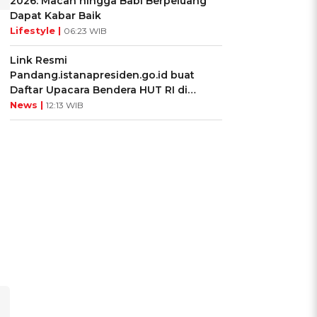
2026: Macan hingga Babi Berpeluang
Dapat Kabar Baik
1
Lifestyle |
06:23 WIB
Link Resmi
Pandang.istanapresiden.go.id buat
Daftar Upacara Bendera HUT RI di
Istana Negara
News |
12:13 WIB