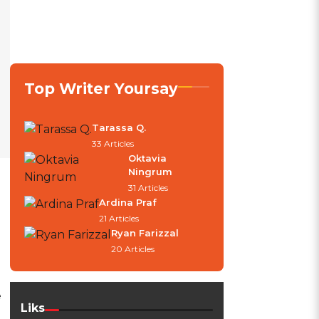
Top Writer Yoursay
Tarassa Q.
33 Articles
Oktavia
Ningrum
31 Articles
z
Ardina Praf
21 Articles
Ryan Farizzal
20 Articles
e
Liks