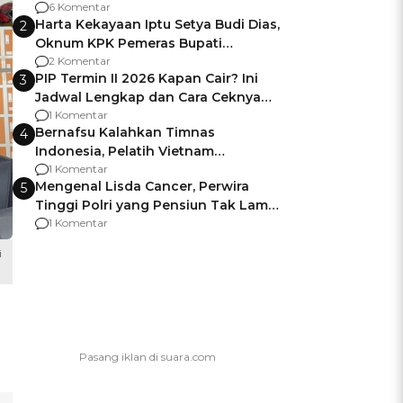
Gagalnya Negara Jamin Keamanan
6 Komentar
Harta Kekayaan Iptu Setya Budi Dias,
2
Oknum KPK Pemeras Bupati
Pemalang
2 Komentar
PIP Termin II 2026 Kapan Cair? Ini
3
Jadwal Lengkap dan Cara Ceknya
agar Dana Tidak Hangus!
1 Komentar
Bernafsu Kalahkan Timnas
4
Indonesia, Pelatih Vietnam
Berencana Pakai Jimat di Pakansari
1 Komentar
Mengenal Lisda Cancer, Perwira
5
Tinggi Polri yang Pensiun Tak Lama
Usai Jadi Brigjen
1 Komentar
i