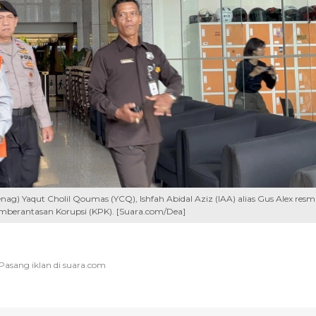
ag) Yaqut Cholil Qoumas (YCQ), Ishfah Abidal Aziz (IAA) alias Gus Alex resm
berantasan Korupsi (KPK). [Suara.com/Dea]