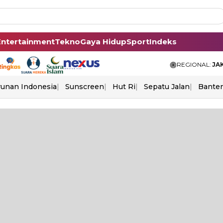
Entertainment
Tekno
Gaya Hidup
Sport
Indeks
REGIONAL:
JA
unan Indonesia
Sunscreen
Hut Ri
Sepatu Jalan
Bante