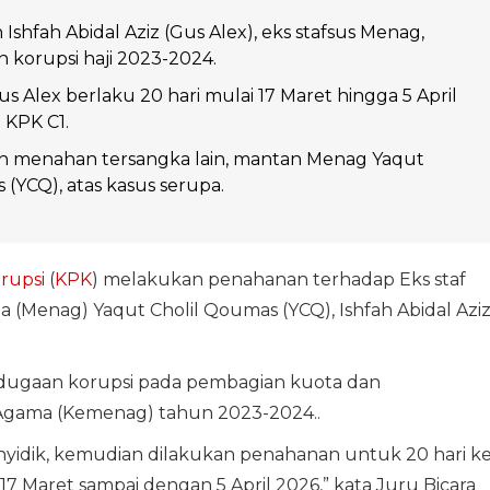
shfah Abidal Aziz (Gus Alex), eks stafsus Menag,
n korupsi haji 2023-2024.
 Alex berlaku 20 hari mulai 17 Maret hingga 5 April
 KPK C1.
ah menahan tersangka lain, mantan Menag Yaqut
 (YCQ), atas kasus serupa.
rupsi
(
KPK
) melakukan penahanan terhadap Eks staf
 (Menag) Yaqut Cholil Qoumas (YCQ), Ishfah Abidal Azi
dugaan korupsi pada pembagian kuota dan
 Agama (Kemenag) tahun 2023-2024..
nyidik, kemudian dilakukan penahanan untuk 20 hari k
 17 Maret sampai dengan 5 April 2026,” kata Juru Bicara