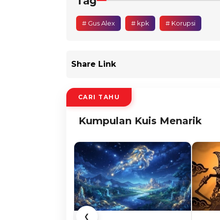
Tag
# Gus Alex
# kpk
# Korupsi
Share Link
CARI TAHU
Kumpulan Kuis Menarik
❮