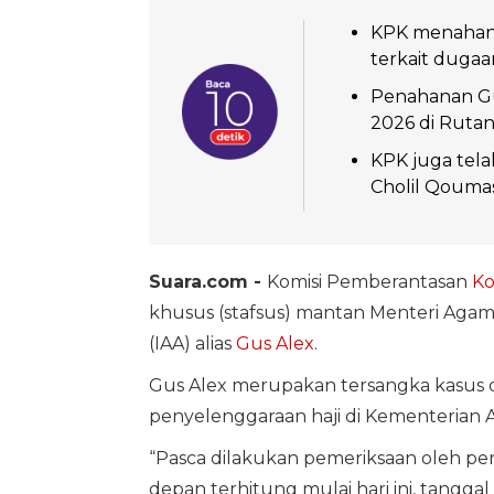
KPK menahan I
terkait dugaa
Penahanan Gus
2026 di Rutan
KPK juga tel
Cholil Qoumas
Suara.com -
Komisi Pemberantasan
Ko
khusus (stafsus) mantan Menteri Agama
(IAA) alias
Gus Alex
.
Gus Alex merupakan tersangka kasus 
penyelenggaraan haji di Kementerian
“Pasca dilakukan pemeriksaan oleh pe
depan terhitung mulai hari ini, tanggal