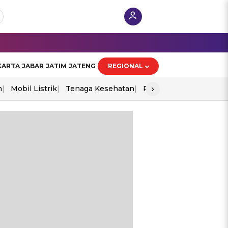
KARTA
JABAR
JATIM
JATENG
REGIONAL
›
n
Mobil Listrik
Tenaga Kesehatan
Perang As-Iran
Ekon