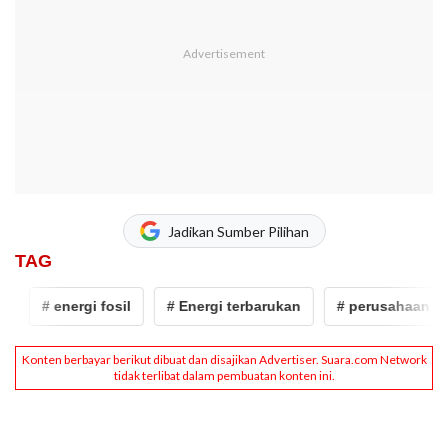
Jadikan Sumber Pilihan
TAG
# energi fosil
# Energi terbarukan
# perusahaan miny