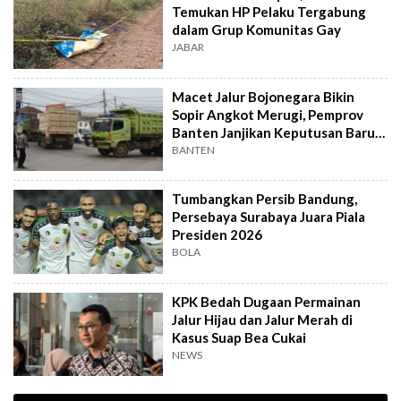
Temukan HP Pelaku Tergabung
dalam Grup Komunitas Gay
JABAR
Macet Jalur Bojonegara Bikin
Sopir Angkot Merugi, Pemprov
Banten Janjikan Keputusan Baru 4
Hari Lagi
BANTEN
Tumbangkan Persib Bandung,
Persebaya Surabaya Juara Piala
Presiden 2026
BOLA
KPK Bedah Dugaan Permainan
Jalur Hijau dan Jalur Merah di
Kasus Suap Bea Cukai
NEWS