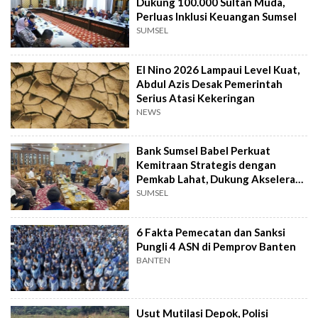
Dukung 100.000 Sultan Muda,
Perluas Inklusi Keuangan Sumsel
SUMSEL
El Nino 2026 Lampaui Level Kuat,
Abdul Azis Desak Pemerintah
Serius Atasi Kekeringan
NEWS
Bank Sumsel Babel Perkuat
Kemitraan Strategis dengan
Pemkab Lahat, Dukung Akselerasi
Ekonomi Daerah
SUMSEL
6 Fakta Pemecatan dan Sanksi
Pungli 4 ASN di Pemprov Banten
BANTEN
Usut Mutilasi Depok, Polisi