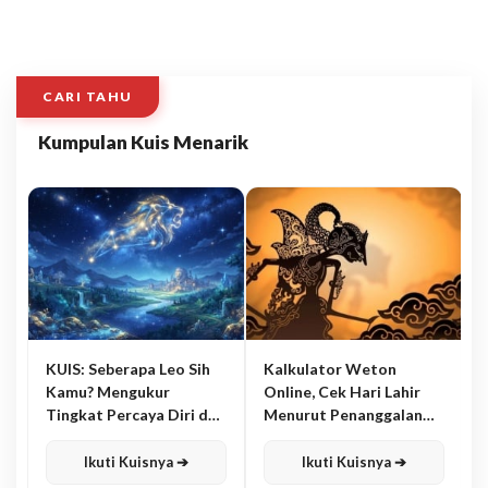
CARI TAHU
Kumpulan Kuis Menarik
KUIS: Seberapa Leo Sih
Kalkulator Weton
Kamu? Mengukur
Online, Cek Hari Lahir
Tingkat Percaya Diri dan
Menurut Penanggalan
Karisma
Jawa
Ikuti Kuisnya ➔
Ikuti Kuisnya ➔