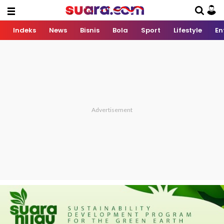
Indeks
News
Bisnis
Bola
Sport
Lifestyle
En