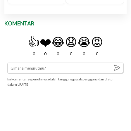
KOMENTAR
👍
❤️
😂
😧
😭
😡
0
0
0
0
0
0
Isi komentar sepenuhnya adalah tanggung jawab pengguna dan diatur
dalam UU ITE