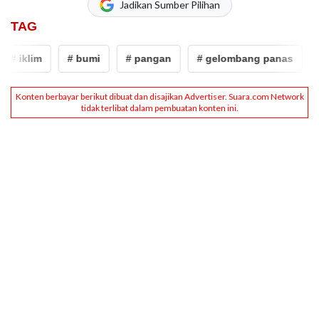
Jadikan Sumber Pilihan
TAG
# iklim
# bumi
# pangan
# gelombang panas
# 