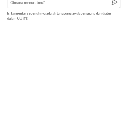
Isi komentar sepenuhnya adalah tanggung jawab pengguna dan diatur
dalam UU ITE