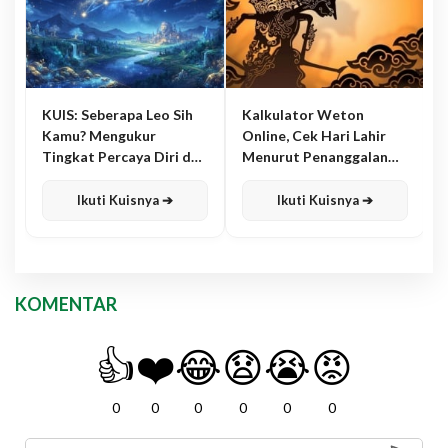
KUIS: Seberapa Leo Sih
Kalkulator Weton
Kamu? Mengukur
Online, Cek Hari Lahir
Tingkat Percaya Diri dan
Menurut Penanggalan
Karisma
Jawa
Ikuti Kuisnya ➔
Ikuti Kuisnya ➔
KOMENTAR
👍
❤️
😂
😧
😭
😡
0
0
0
0
0
0