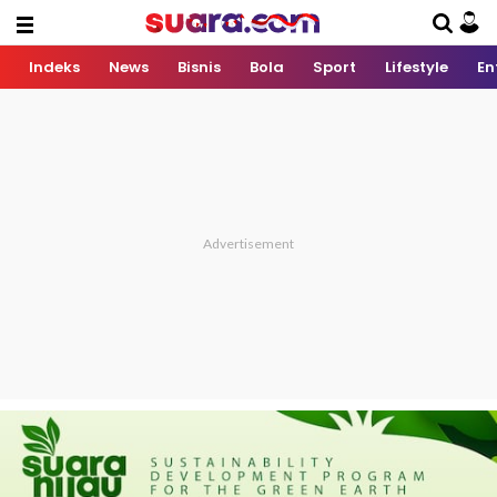
Indeks
News
Bisnis
Bola
Sport
Lifestyle
En