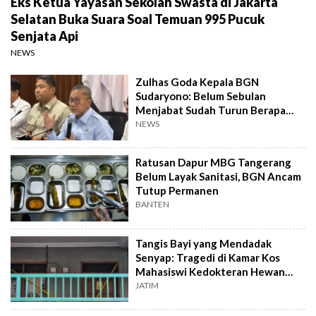
Eks Ketua Yayasan Sekolah Swasta di Jakarta
Selatan Buka Suara Soal Temuan 995 Pucuk
Senjata Api
NEWS
Zulhas Goda Kepala BGN
Sudaryono: Belum Sebulan
Menjabat Sudah Turun Berapa
Kilo?
NEWS
Ratusan Dapur MBG Tangerang
Belum Layak Sanitasi, BGN Ancam
Tutup Permanen
BANTEN
Tangis Bayi yang Mendadak
Senyap: Tragedi di Kamar Kos
Mahasiswi Kedokteran Hewan
Surabaya
JATIM