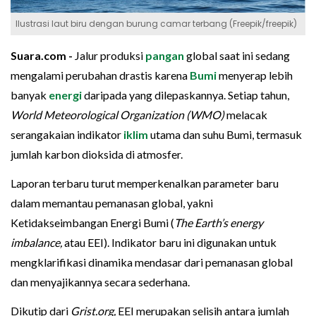
Ilustrasi laut biru dengan burung camar terbang (Freepik/freepik)
Suara.com -
Jalur produksi
pangan
global saat ini sedang
mengalami perubahan drastis karena
Bumi
menyerap lebih
banyak
energi
daripada yang dilepaskannya. Setiap tahun,
World Meteorological Organization (WMO)
melacak
serangakaian indikator
iklim
utama dan suhu Bumi, termasuk
jumlah karbon dioksida di atmosfer.
Laporan terbaru turut memperkenalkan parameter baru
dalam memantau pemanasan global, yakni
Ketidakseimbangan Energi Bumi (
The Earth’s energy
imbalance,
atau EEI). Indikator baru ini digunakan untuk
mengklarifikasi dinamika mendasar dari pemanasan global
dan menyajikannya secara sederhana.
Dikutip dari
Grist.org,
EEI merupakan selisih antara jumlah