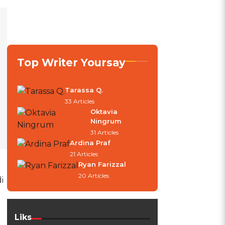
Top Writer Yoursay
Tarassa Q.
33 Articles
Oktavia
Ningrum
31 Articles
Ardina Praf
21 Articles
Ryan Farizzal
20 Articles
i
Liks