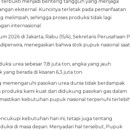
 terbukti menjadi benteng tangguh yang menjaga
angan eksternal. Kuncinya terletak pada pemanfaatan
 melimpah, sehingga proses produksi tidak lagi
gan internasional.
 2026 di Jakarta, Rabu (15/4), Sekretaris Perusahaan 
Adiperwira, menegaskan bahwa stok pupuk nasional saat
duksi urea sebesar 7,8 juta ton, angka yang jauh
ang berada di kisaran 6,3 juta ton.
ng memengaruhi pasokan urea dunia tidak berdampak
tas produksi kami kuat dan didukung pasokan gas dalam
memastikan kebutuhan pupuk nasional terpenuhi terlebi
cukupi kebutuhan hari ini, tetapi juga tentang
uksi di masa depan. Menyadari hal tersebut, Pupuk