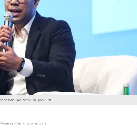
hezkiel Adiperwira. (dok. ist)