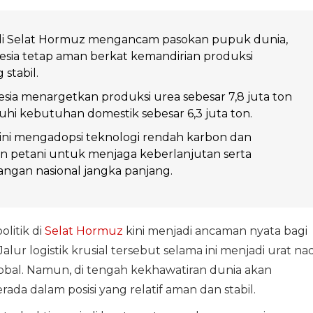
i Selat Hormuz mengancam pasokan pupuk dunia,
sia tetap aman berkat kemandirian produksi
stabil.
ia menargetkan produksi urea sebesar 7,8 juta ton
i kebutuhan domestik sebesar 6,3 juta ton.
ini mengadopsi teknologi rendah karbon dan
 petani untuk menjaga keberlanjutan serta
ngan nasional jangka panjang.
litik di
Selat Hormuz
kini menjadi ancaman nyata bagi
lur logistik krusial tersebut selama ini menjadi urat nad
lobal. Namun, di tengah kekhawatiran dunia akan
ada dalam posisi yang relatif aman dan stabil.