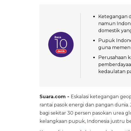
Ketegangan d
namun Indone
domestik yang 
Pupuk Indones
guna memenuh
Perusahaan k
pemberdayaan
kedaulatan pa
Suara.com -
Eskalasi ketegangan geopo
rantai pasok energi dan pangan dunia. Ja
bagi sekitar 30 persen pasokan urea g
kelangkaan pupuk, Indonesia justru ber