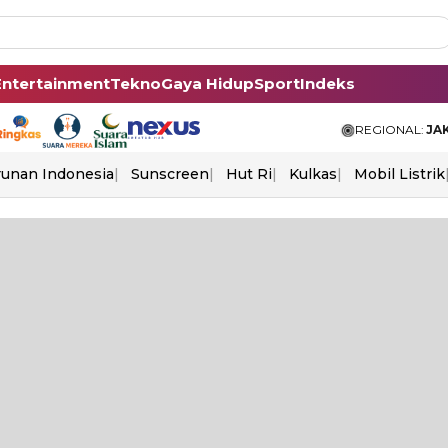
Entertainment
Tekno
Gaya Hidup
Sport
Indeks
REGIONAL:
JA
unan Indonesia
Sunscreen
Hut Ri
Kulkas
Mobil Listrik