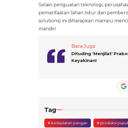
Selain penguatan teknologi, perusahaa
pemanfaatan lahan tidur dan pemberday
solutions) ini diharapkan mampu menci
mandiri.
Baca Juga
Dituding 'Menjilat' Prab
Keyakinan!
Tag
# kedaulatan pangan
# produksi pupu