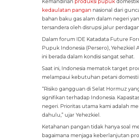
Kemandirian
produksi pupuk
domestik
kedaulatan pangan
nasional dari gunc
bahan baku gas alam dalam negeri yang
tersandera oleh disrupsi jalur perdagan
Dalam forum IDE Katadata Future Forum
Pupuk Indonesia (Persero), Yehezkiel 
ini berada dalam kondisi sangat sehat.
Saat ini, Indonesia mematok target pro
melampaui kebutuhan petani domestik y
“Risiko gangguan di Selat Hormuz ya
signifikan terhadap Indonesia. Kapasi
negeri. Prioritas utama kami adalah 
dahulu,” ujar Yehezkiel.
Ketahanan pangan tidak hanya soal men
bagaimana menjaga keberlanjutan prod