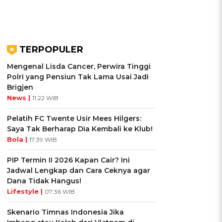
TERPOPULER
Mengenal Lisda Cancer, Perwira Tinggi
Polri yang Pensiun Tak Lama Usai Jadi
Brigjen
News |
11:22 WIB
Pelatih FC Twente Usir Mees Hilgers:
Saya Tak Berharap Dia Kembali ke Klub!
Bola |
17:39 WIB
PIP Termin II 2026 Kapan Cair? Ini
Jadwal Lengkap dan Cara Ceknya agar
Dana Tidak Hangus!
Lifestyle |
07:36 WIB
Skenario Timnas Indonesia Jika