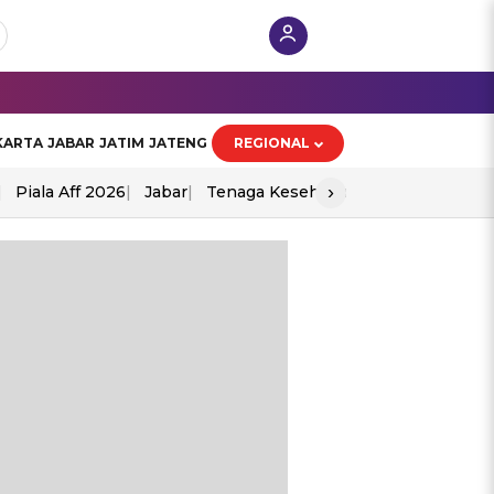
KARTA
JABAR
JATIM
JATENG
REGIONAL
›
Piala Aff 2026
Jabar
Tenaga Kesehatan
Ppad