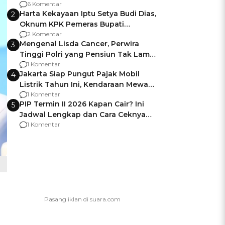
Gagalnya Negara Jamin Keamanan
6 Komentar
Harta Kekayaan Iptu Setya Budi Dias,
2
Oknum KPK Pemeras Bupati
Pemalang
2 Komentar
Mengenal Lisda Cancer, Perwira
3
Tinggi Polri yang Pensiun Tak Lama
Usai Jadi Brigjen
1 Komentar
Jakarta Siap Pungut Pajak Mobil
4
Listrik Tahun Ini, Kendaraan Mewah
Kena hingga 75% PKB
1 Komentar
PIP Termin II 2026 Kapan Cair? Ini
5
Jadwal Lengkap dan Cara Ceknya
agar Dana Tidak Hangus!
1 Komentar