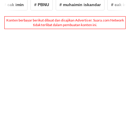
# cak imin
# PBNU
# muhaimin iskandar
# cak imin