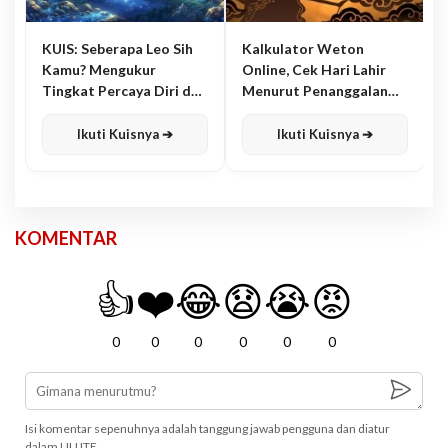
KUIS: Seberapa Leo Sih
Kalkulator Weton
Kamu? Mengukur
Online, Cek Hari Lahir
Tingkat Percaya Diri dan
Menurut Penanggalan
Karisma
Jawa
Ikuti Kuisnya ➔
Ikuti Kuisnya ➔
KOMENTAR
👍
❤️
😂
😧
😭
😡
0
0
0
0
0
0
Isi komentar sepenuhnya adalah tanggung jawab pengguna dan diatur
dalam UU ITE