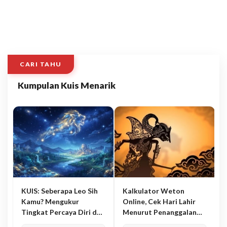
CARI TAHU
Kumpulan Kuis Menarik
KUIS: Seberapa Leo Sih
Kalkulator Weton
Kamu? Mengukur
Online, Cek Hari Lahir
Tingkat Percaya Diri dan
Menurut Penanggalan
Karisma
Jawa