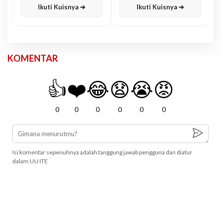
Ikuti Kuisnya ➔
Ikuti Kuisnya ➔
KOMENTAR
👍
❤️
😂
😧
😭
😡
0
0
0
0
0
0
Isi komentar sepenuhnya adalah tanggung jawab pengguna dan diatur
dalam UU ITE